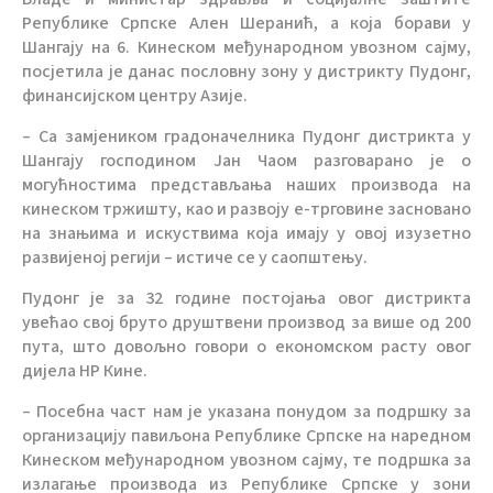
Републике Српске Ален Шеранић, а која борави у
Шангају на 6. Кинеском међународном увозном сајму,
посјетила је данас пословну зону у дистрикту Пудонг,
финансијском центру Азије.
– Са замјеником градоначелника Пудонг дистрикта у
Шангају господином Јан Чаом разговарано је о
могућностима представљања наших производа на
кинеском тржишту, као и развоју е-трговине засновано
на знањима и искуствима која имају у овој изузетно
развијеној регији – истиче се у саопштењу.
Пудонг је за 32 године постојања овог дистрикта
увећао свој бруто друштвени производ за више од 200
пута, што довољно говори о економском расту овог
дијела НР Кине.
– Посебна част нам је указана понудом за подршку за
организацију павиљона Републике Српске на наредном
Кинеском међународном увозном сајму, те подршка за
излагање производа из Републике Српске у зони