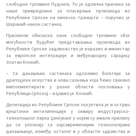
слободне трговине Пудонга. То је одлична прилика за
наше привреднике за пласирање производа из
Републике Српске на кинеско тржиште – поручио је
Шеранић након састанка.
Приликом обиласка зоне слободне трговине због
могућности будућег представљања производа из
Републике Српске задовољство је изразио и министар
за европске интеграције и међународну сарадњу
Златан Клокић.
– Са данашњих састанака одлазимо богатији за
драгоцјена искуства и нова сазнања која ћемо свакако
имплементирати у разне области пословања у
Републици Српској – изјавио је Клокић.
Делегација из Републике Српске посјетила је и острво
вјештачке интелигенције у оквиру индустријско-
технолошког парка Џангјианг у којем су имали прилику
да се упознају са најсавременијим технологијама
данашњице, између осталог и у области здравства и