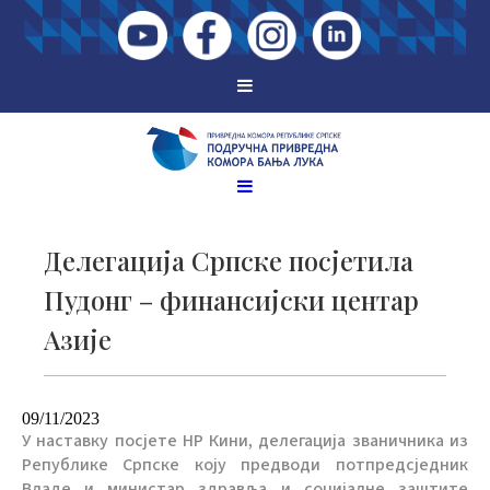
Делегација Српске посјетила
Пудонг – финансијски центар
Азије
09/11/2023
У наставку посјете НР Кини, делегација званичника из
Републике Српске коју предводи потпредсједник
Владе и министар здравља и социјалне заштите