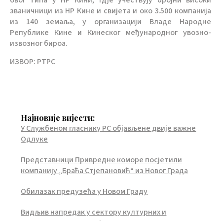
овог типа у НР Кини, гдје учествују бројни високи
званичници из НР Кине и свијета и око 3.500 компанија
из 140 земаља, у организацији Владе Народне
Републике Кине и Кинеског међународног увозно-
извозног бироа.
ИЗВОР: РТРС
Најновије вијести:
У Службеном гласнику РС објављене двије важне
Одлуке
Представници Привредне коморе посјетили
компанију „Браћа Стјепановић“ из Новог Града
Обилазак предузећа у Новом Граду
Видљив напредак у сектору културних и