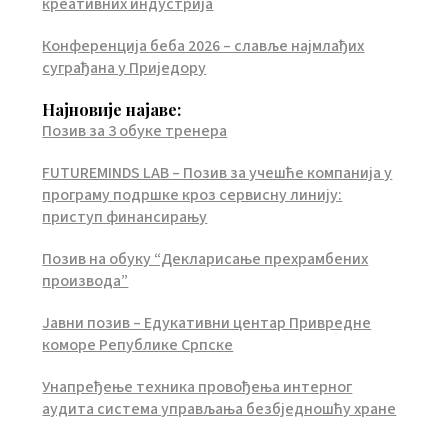
креативних индустрија
Конференција беба 2026 – славље најмлађих
суграђана у Приједору
Најновије најаве:
Позив за 3 обуке тренера
FUTUREMINDS LAB – Позив за учешће компанија у
програму подршке кроз сервисну линију:
приступ финансирању
Позив на обуку “Декларисање прехрамбених
производа”
Јавни позив – Едукативни центар Привредне
коморе Републике Српске
Унапређење техника провођења интерног
аудита система управљања безбједношћу хране