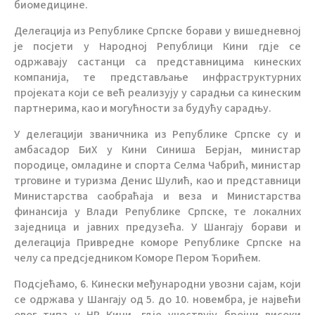
биомедицине.
Делегација из Републике Српске борави у вишедневној
је посјети у Народној Републици Кини гдје се
одржавају састанци са представницима кинеских
компанија, те представљање инфраструктурних
пројеката који се већ реализују у сарадњи са кинеским
партнерима, као и могућности за будућу сарадњу.
У делегацији званичника из Републике Српске су и
амбасадор БиХ у Кини Синиша Берјан, министар
породице, омладине и спорта Селма Чабрић, министар
трговине и туризма Денис Шулић, као и представници
Mинистарства саобраћаја и веза и Mинистарства
финансија у Влади Републике Српске, те локалних
заједница и јавних предузећа. У Шангају борави и
делегација Привредне коморе Републике Српске на
челу са предсједником Коморе Пером Ћорићем.
Подсјећамо, 6. Кинески међународни увозни сајам, који
се одржава у Шангају од 5. до 10. новембра, је највећи