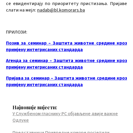
се евидентирају по приоритету пристизања. Пријаве
слати на мејл:
nadab@bl.komorars.ba
ПРИЛОЗИ:
Позив за семинар – Заштита животне средине кроз
примјену интегрисаних стандарда
Агенда за семинар – Заштита животне средине кроз
примјену интегрисаних стандарда
Пријава за семинар – Заштита животне средине кроз
примјену интегрисаних стандарда
Најновије вијести:
У Службеном гласнику РС објављене двије важне
Одлуке
Представници Привредне коморе посјетили