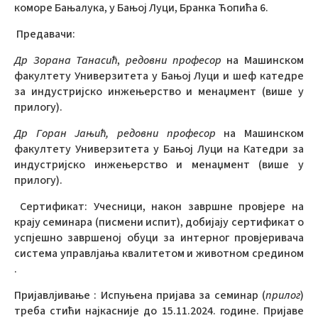
коморе Бањалука, у Бањој Луци, Бранка Ћопића 6.
Предавачи:
Др Зорана Танасић
,
редовни професор
на Машинском
факултету Универзитета у Бањој Луци и шеф катедре
за индустријско инжењерство и менаџмент (више у
прилогу).
Др Горан Јањић, редовни професор
на Машинском
факултету Универзитета у Бањој Луци на Катедри за
индустријско инжењерство и менаџмент (више у
прилогу).
Сертификат: Учесници, након завршне провјере на
крају семинара (писмени испит), добијају сертификат о
успјешно завршеној обуци за интерног провјеривача
система управлјања квалитетом и животном средином
.
Пријавлјивање : Испуњена пријава за семинар (
прилог
)
треба стићи најкасније до 15.11.2024. године. Пријаве