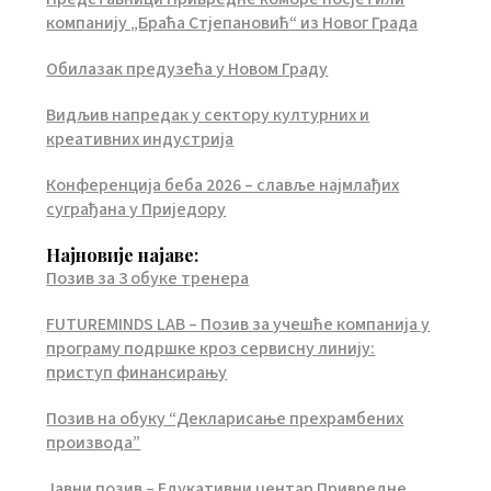
компанију „Браћа Стјепановић“ из Новог Града
Обилазак предузећа у Новом Граду
Видљив напредак у сектору културних и
креативних индустрија
Конференција беба 2026 – славље најмлађих
суграђана у Приједору
Најновије најаве:
Позив за 3 обуке тренера
FUTUREMINDS LAB – Позив за учешће компанија у
програму подршке кроз сервисну линију:
приступ финансирању
Позив на обуку “Декларисање прехрамбених
производа”
Јавни позив – Едукативни центар Привредне