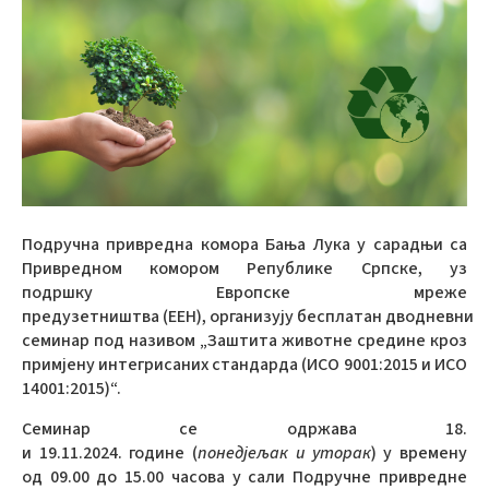
Подручна привредна комора Бања Лука у сарадњи са
Привредном комором Републике Српске,
уз
подршку Европске мреже
предузетништва (ЕЕН), организују бесплатан дводневни
семинар
под називом „Заштита животне средине кроз
примјену интегрисаних стандарда (ИСО 9001:2015 и ИСО
14001:2015)“.
Семинар се одржава 18.
и 19.11.2024. године (
понедјељак и уторак
) у времену
од 09.00 до 15.00 часова у сали Подручне привредне