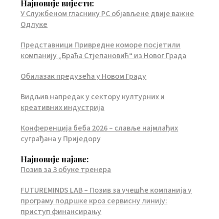
Најновије вијести:
У Службеном гласнику РС објављене двије важне
Одлуке
Представници Привредне коморе посјетили
компанију „Браћа Стјепановић“ из Новог Града
Обилазак предузећа у Новом Граду
Видљив напредак у сектору културних и
креативних индустрија
Конференција беба 2026 – славље најмлађих
суграђана у Приједору
Најновије најаве:
Позив за 3 обуке тренера
FUTUREMINDS LAB – Позив за учешће компанија у
програму подршке кроз сервисну линију:
приступ финансирању