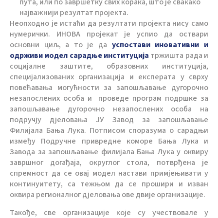
пута, или по завршетку свих корака, што је свакако
најважнији резултат пројекта.
Неопходно је истаћи да резултати пројекта нису само
нумерички. ИНОВА пројекат је успио да оствари
основни циљ, а то је да
успостави иновативни и
одрживи модел сарадње институција
тржишта рада и
социјалне заштите, образовних институција,
специјализованих организација и експерата у сврху
повећавања могућности за запошљавање дугорочно
незапослених особа и проведе програм подршке за
запошљавање дугорочно незапослених особа на
подручју дјеловања ЈУ Завод за запошљавање
Филијала Бања Лука. Потписом споразума о сарадњи
између Подручне привредне коморе Бања Лука и
Завода за запошљавање филијала Бања Лука у оквиру
завршног догађаја, округлог стола, потврђена је
спремност да се овај модел настави примјењивати у
континуитету, са тежњом да се прошири и изван
оквира регионалног дјеловања ове двије организације.
Такође, све организације које су учествовале у