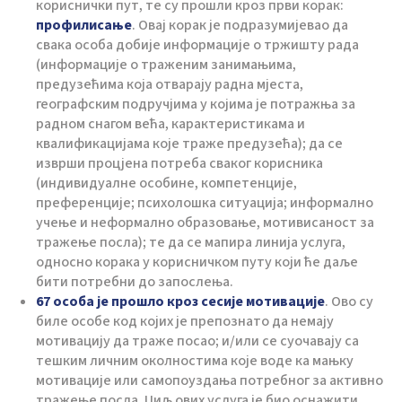
кориснички пут, те су прошли кроз први корак:
профилисање
. Овај корак је подразумијевао да
свака особа добије информације о тржишту рада
(информације о траженим занимањима,
предузећима која отварају радна мјеста,
географским подручјима у којима је потражња за
радном снагом већа, карактеристикама и
квалификацијама које траже предузећа); да се
изврши процјена потреба сваког корисника
(индивидуалне особине, компетенције,
преференције; психолошка ситуација; информално
учење и неформално образовање, мотивисаност за
тражење посла); те да се мапира линија услуга,
односно корака у корисничком путу који ће даље
бити потребни до запослења.
67 особа је прошло кроз сесије мотивације
. Ово су
биле особе код којих је препознато да немају
мотивацију да траже посао; и/или се суочавају са
тешким личним околностима које воде ка мањку
мотивације или самопоуздања потребног за активно
тражење посла. Циљ ових услуга је био оснажити