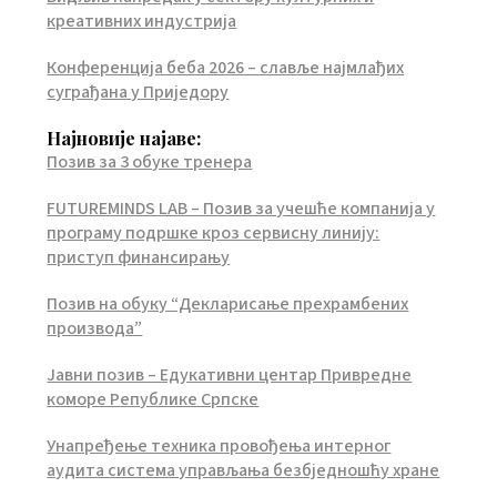
креативних индустрија
Конференција беба 2026 – славље најмлађих
суграђана у Приједору
Најновије најаве:
Позив за 3 обуке тренера
FUTUREMINDS LAB – Позив за учешће компанија у
програму подршке кроз сервисну линију:
приступ финансирању
Позив на обуку “Декларисање прехрамбених
производа”
Јавни позив – Едукативни центар Привредне
коморе Републике Српске
Унапређење техника провођења интерног
аудита система управљања безбједношћу хране