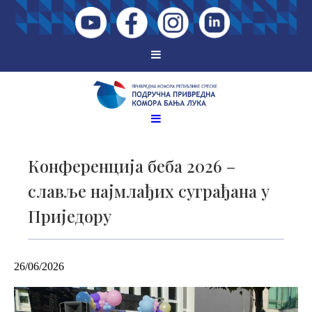
Конференција беба 2026 –
славље најмлађих суграђана у
Приједору
26/06/2026