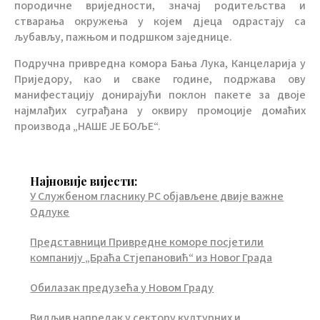
породичне вриједности, значај родитељства и
стварања окружења у којем дјеца одрастају са
љубављу, пажњом и подршком заједнице.
Подручна привредна комора Бања Лука, Канцеларија у
Приједору, као и сваке године, подржава ову
манифестацију донирајући поклон пакете за двоје
најмлађих суграђана у оквиру промоције домаћих
производа „НАШЕ ЈЕ БОЉЕ“.
Најновије вијести:
У Службеном гласнику РС објављене двије важне
Одлуке
Представници Привредне коморе посјетили
компанију „Браћа Стјепановић“ из Новог Града
Обилазак предузећа у Новом Граду
Видљив напредак у сектору културних и