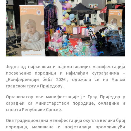
Једна од најљепших и најемотивнијих манифестација
посвећених породици и најмлађим суграђанима –
„Конференцији беба 2026“, одржала се на Малом
градском тргу у Приједору.
Организатор ове манифестације је Град Приједор у
сарадњи са Министарством породице, омладине и
спорта Републике Српске.
Ова традиционална манифестација окупља велики број
породица, малишана и посјетилаца промовишући