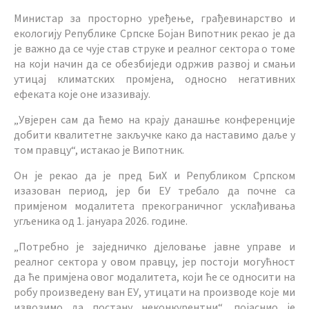
Министар за просторно уређење, грађевинарство и
екологију Републике Српске Бојан Випотник рекао је да
је важно да се чује став струке и реалног сектора о томе
на који начин да се обезбиједи одржив развој и смањи
утицај климатских промјена, односно негативних
ефеката које оне изазивају.
„Увјерен сам да ћемо на крају данашње конференције
добити квалитетне закључке како да наставимо даље у
том правцу“, истакао је Випотник.
Он је рекао да је пред БиХ и Републиком Српском
изазован период, јер би ЕУ требало да почне са
примјеном модалитета прекограничног усклађивања
угљеника од 1. јануара 2026. године.
„Потребно је заједничко д‌јеловање јавне управе и
реалног сектора у овом правцу, јер постоји могућност
да ће примјена овог модалитета, који ће се односити на
робу произведену ван ЕУ, утицати на производе које ми
извозимо да постану неконкурентни“, појаснио је