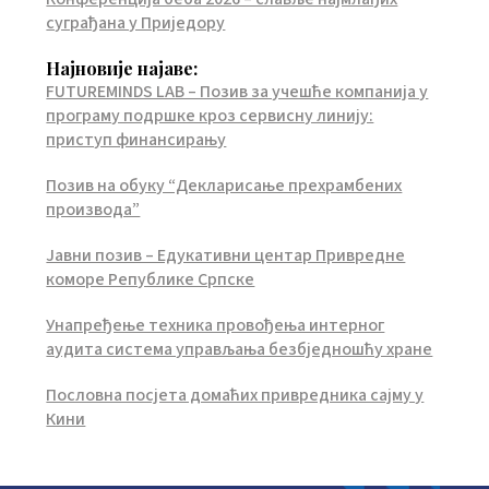
суграђана у Приједору
Најновије најаве:
FUTUREMINDS LAB – Позив за учешће компанија у
програму подршке кроз сервисну линију:
приступ финансирању
Позив на обуку “Декларисање прехрамбених
производа”
Јавни позив – Едукативни центар Привредне
коморе Републике Српске
Унапређење техника провођења интерног
аудита система управљања безбједношћу хране
Пословна посјета домаћих привредника сајму у
Кини