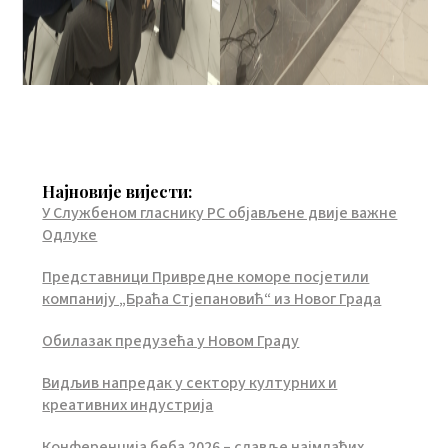
Најновије вијести:
У Службеном гласнику РС објављене двије важне
Одлуке
Представници Привредне коморе посјетили
компанију „Браћа Стјепановић“ из Новог Града
Обилазак предузећа у Новом Граду
Видљив напредак у сектору културних и
креативних индустрија
Конференција беба 2026 – славље најмлађих