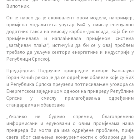
Випотник.
Он је навео да је еквивалент овом моделу, напримјер,
примјена модалитета унутар БиХ у смислу евенуално
додатних такси на емисију карбон-диоксида, која би се
примјењивала и наплаћивала примјеном система
„загађивач плаћа“, истичући да би се у овај проблем
требало да укључе сектори енергетике и индустрије у
Републици Српској.
Предсједник Подручне привредне коморе Бањалука
Горан Рачић рекао је да се одређене обавезе које су БиХ
и Република Српска преузели потписивањем уговора са
Енергетском заједницом односе на привреду Републике
Српске у смислу прилагођавања одређеним
стандардима и обавезама.
„Уколико не будемо спремни, благовремено
информисани и едуковани о овим промјенама наша
привреда би могла да има одређене проблеме, прије
свега због смањења конкурентности с обзиром да ће