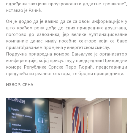
одређени захтјеви проузроковати додатне трошкове“,
истакао је Рачић.
Он је додао да је важно да се са овом информацијом у
што краћем року дође до свих привредних друштава,
поготово до извозника, јер велике мултинационалне
компаније данас имају посебне секторе који се баве
прилагођавањем промјена у енергетском смислу.
Подручна привредна комора Бањалуке је организатор
конференције, којој присуствују предсједник Привредне
коморе Републике Српске Перо Ћорић, представници
предузећа из реалног сектора, те бројни привредници.
ИЗВОР: СРНА