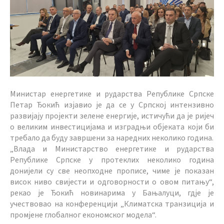
Министар енергетике и рударства Републике Српске
Петар Ђокић изјавио је да се у Српској интензивно
развијају пројекти зелене енергије, истичући да је ријеч
о великим инвестицијама и изградњи објеката који би
требало да буду завршени за наредних неколико година.
„Влада и Министарство енергетике и рударства
Републике Српске у протеклих неколико година
донијели су све неопходне прописе, чиме је показан
висок ниво свијести и одговорности о овом питању“,
рекао је Ђокић новинарима у Бањалуци, гд‌је је
учествовао на конференцији „Климатска транзиција и
промјене глобалног економског модела“.