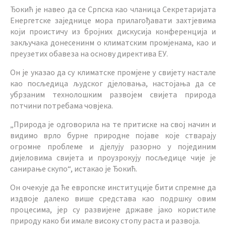
Ђокић је навео да се Српска као чланица Секретаријата
Енергетске заједнице мора прилагођавати захтјевима
који проистичу из бројних дискусија конференција и
закључака донесенинм о климатским промјенама, као и
преузетих обавеза на основу директива ЕУ.
Он је указао да су климатске промјене у свијету настале
као посљедица људског д‌јеловања, настојања да се
убрзаним технолошким развојем свијета природа
потчини потребама човјека.
„Природа је одговорила на те притиске на свој начин и
видимо врло бурне природне појаве које стварају
огромне проблеме и д‌јелују разорно у појединим
дијеловима свијета и проузрокују посљедице чије је
санирање скупо“, истакао је Ђокић.
Он очекује да ће европске институције бити спремне да
издвоје далеко више средстава као подршку овим
процесима, јер су развијене државе јако користиле
природу како би имале високу стопу раста и развоја.