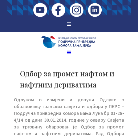
Одбор за промет нафтом и
нафтним дериватима
Одлуком о измјени и допуни Одлуке о
образовању гранских савјета и одбора у ПКРС –
Подручна привредна комора Бања Лука бр.01-28-
4/14 од дана 30.01.2014. године у оквиру Савјета
за трговину обарзован је Одбор за промет
нафтом и нафтним дериватима. Рад Одбора