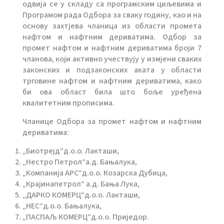
одвија се у складу са програмским циљевима и
Програмом рада Одбора за сваку годину, као и на
основу захтјева чланица из области промета
нафтом и нафтним дериватима. Одбор за
промет нафтом и нафтним дериватима броји 7
чланова, који активно учествују у измјени сваких
законских и подзаконских аката у области
трговине нафтом и нафтним дериватима, како
би ова област била што боље уређена
квалитетним прописима.
Чланице Одбора за промет нафтом и нафтним
дериватима:
„Биотрејд“д.о.о. Лакташи,
„Нестро Петрол“а.д. Бањалука,
„Компанија АРС“д.о.о. Козарска Дубица,
„Крајинапетрол“ а.д. Бања Лука,
„ДАРКО КОМЕРЦ“д.o.o. Лакташи,
„НЕС“д.о.о. Бањалука,
„ПАСПАЉ КОМЕРЦ“д.o.o. Приједор.