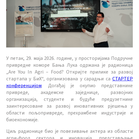
У петак, 29. маја 2026. године, у просторијама Подручне
привредне коморе Бања Лука одржана је радионица
„Are You In Agri – Food? Откријте прилике за развој
стартапа у БиХ“, организована у сарадњи са
СТАРТЕР
конференцијом
. Догађај је окупио представнике
привреде, академске заједнице, развојних
организација, студенте и будуће предузетнике
заинтересоване за развој иновативних рјешења у
области пољопривреде, прехрамбене индустрије и
биоекономије.
Циљ радионице био је повезивање актера из области
агри-фоод сектора и иновација, представљање