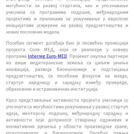
могућности за развој стартапа, као и упознавање
учесника са програмима подршке, међународним
пројектима и приликама за укључивање у европске
иницијативе усмјерене на развој предузетништва и
нових пословних модела.
Посебан сегмент догађаја био је посвећен промоцији
пројекта Соле МЕД, који се реализује у оквиру
програма
Interreg Euro-MED
. Пројекат окупља партнере
из више медитеранских земаља са циљем јачања
иновација, развоја биоекономије и подстицања
предузетништва, са посебним фокусом на младе,
стартуп заједницу и сарадњу између привреде,
образовних и истраживачких институција.
Кроз представљање активности пројекта учесници су
упознати са могућностима укључивања у развој стартуп
идеја, менторску подршку, међународну сарадњу и
активности које доприносе стварању одрживих и
иновативних рјешења у области производње хране,
пољопривреде и биоекономије. Посебна пажња