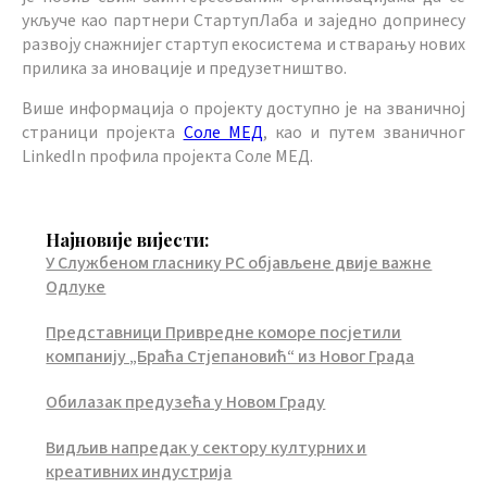
укључе као партнери СтартупЛаба и заједно допринесу
развоју снажнијег стартуп екосистема и стварању нових
прилика за иновације и предузетништво.
Више информација о пројекту доступно је на званичној
страници пројекта
Соле МЕД
, као и путем званичног
LinkedIn профила пројекта Соле МЕД.
Најновије вијести:
У Службеном гласнику РС објављене двије важне
Одлуке
Представници Привредне коморе посјетили
компанију „Браћа Стјепановић“ из Новог Града
Обилазак предузећа у Новом Граду
Видљив напредак у сектору културних и
креативних индустрија