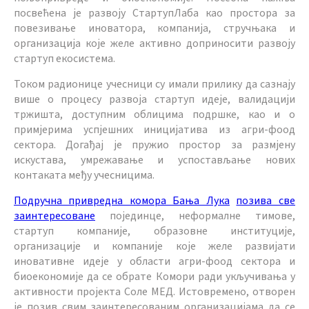
посвећена је развоју СтартупЛаба као простора за
повезивање иноватора, компанија, стручњака и
организација које желе активно доприносити развоју
стартуп екосистема.
Током радионице учесници су имали прилику да сазнају
више о процесу развоја стартуп идеје, валидацији
тржишта, доступним облицима подршке, као и о
примјерима успјешних иницијатива из агри-фоод
сектора. Догађај је пружио простор за размјену
искустава, умрежавање и успостављање нових
контаката међу учесницима.
Подручна привредна комора Бања Лука
позива све
заинтересоване
појединце, неформалне тимове,
стартуп компаније, образовне институције,
организације и компаније које желе развијати
иновативне идеје у области агри-фоод сектора и
биоекономије да се обрате Комори ради укључивања у
активности пројекта Соле МЕД. Истовремено, отворен
је позив свим заинтересованим организацијама да се