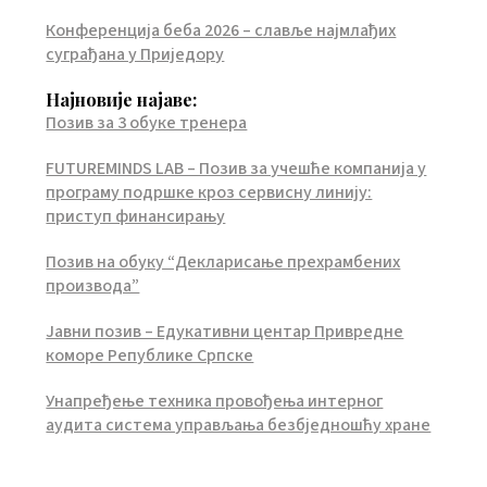
Конференција беба 2026 – славље најмлађих
суграђана у Приједору
Најновије најаве:
Позив за 3 обуке тренера
FUTUREMINDS LAB – Позив за учешће компанија у
програму подршке кроз сервисну линију:
приступ финансирању
Позив на обуку “Декларисање прехрамбених
производа”
Јавни позив – Едукативни центар Привредне
коморе Републике Српске
Унапређење техника провођења интерног
аудита система управљања безбједношћу хране