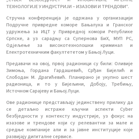
ТЕХНОЛОГИЈЕ У ИНДУСТРИЈИ – ИЗАЗОВИ И ТРЕНДОВИ“.
Стручна конференција је одржана у организацији
Подручне привредне коморе Бањалука и Гранског
удружења за ИЦТ у Привредној комори Републике
Српске, а уз сарадњу са Супернова БиХ, МУП РС,
Одјељење за високотехнолошки криминал и
Електротехничким факултететом у Бањој Луци.
Предавачи на овој, првој радионици су били: Оливије
Зимоња, Гордана Гардашевић, Срђан Бијелић и
Слободан М. Драгићевић. Планирано је укупно шест
радионица, и то у Бијељини, Добоју, Требињу,
Источном Сарајеву и Бањој Луци.
Ове радионице представљају јединствену прилику да
се детаљно истраже кључни аспекти Cyber
безбједности у контексту индустрије, уз фокус на
изазове и трендове који су релевантни за мале и
средње компаније али и за јавне институције које
развијају дигиталне сервисе.