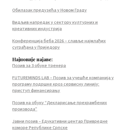
Обилазак предузећа у Новом Граду
Видљив напредак у сектору културних и
креативних индустрија
Конференција беба 2026 – славље најмлађих
суграђана у Приједору
Најновије најаве:
Позив за 3 обуке тренера
FUTUREMINDS LAB – Позив за учешће компанија у
програму подршке кроз сервисну линију:
приступ финансирању
Позив на обуку “Декларисање прехрамбених
производа”
Јавни позив – Едукативни центар Привредне
коморе Републике Српске