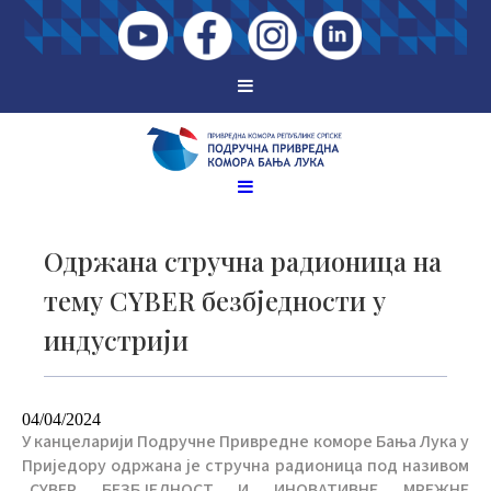
Одржана стручна радионица на
тему CYBER безбједности у
индустрији
04/04/2024
У канцеларији Подручне Привредне коморе Бања Лука у
Приједору одржана је стручна радионица под називом
„CYBER БЕЗБЈЕДНОСТ И ИНОВАТИВНЕ МРЕЖНЕ