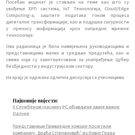
Посебан акценат је стављен на теме као што су
увођење ЕРП система, IoT Технологија, Cloud/Edge
Computing-а, заштите података током процеса
дигиталне трансформације, као и подршка сигурности
у преносу информација кроз напредне мрежне
технологије.
Ова радионица је била намијењена руководиоцима и
представницима малих и средњих предузећа, као и
свима који су заинтересовани за унапређење Цyбер
безбједности у индустријском сектору.
На крају је одржана одлична дискусија са учесницима.
Најновије вијести:
У Службеном гласнику РС објављене двије важне
Одлуке
Представници Привредне коморе посјетили
компанију „Браћа Стјепановић“ из Новог Града