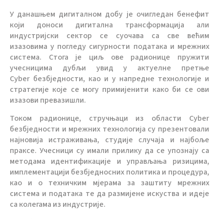
У данашњем дигиталном добу је очигледан бенефит
који доноси дигитална трансформација али
индустријски сектор се суочава са све већим
изазовима у погледу сигурности података и мрежних
система. Стога је циљ ове радионице пружити
учесницима дубљи увид у актуелне претње
Cyber безбједности, као и у напредне технологије и
стратегије које се могу примијенити како би се ови
изазови превазишли.
Током радионице, стручњаци из области Cyber
безбједности и мрежних технологија су презентовали
најновија истраживања, студије случаја и најбоље
праксе. Учесници су имали прилику да се упознају са
методама идентификације и управљања ризицима,
имплементацији безбједносних политика и процедура,
као и о техничким мјерама за заштиту мрежних
система и података те да размијене искуства и идеје
са колегама из индустрије.