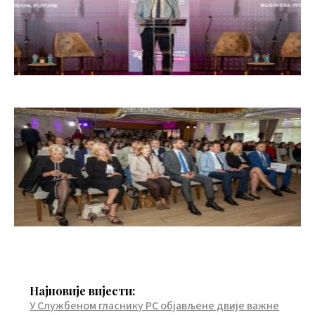
Најновије вијести:
У Службеном гласнику РС објављене двије важне