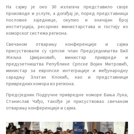
На сајму је око 30 излагача представило своје
производе и услуге, а догађај је, поред представница
пословне заједнице, окупио и значајан број
институција, ресорних министарстава и гостију из
коморског система региона.
Свечаном отварању конференције и сајма
присуствовали су српски члан Предсједништва БиХ
Жељка Цвијановић, министар привреде и
предузетништва Републике Српске Војин Митровић,
министар за европске интеграције и међународну
сарадњу Златан Клокић, као и представници
привредних комора из региона.
Предсједник Подручне привредне коморе Бања Лука,
Станислав Чађо, такође је присуствовао свечаном
отварању конференције и сајма.