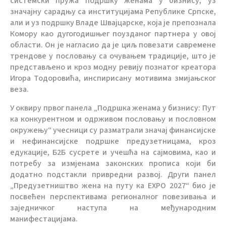
системски пружа подршку женама у бизнису, уз
значајну сарадњу са институцијама Републике Српске,
али и уз подршку Владе Швајцарске, која је препознала
Комору као дугогодишњег поузданог партнера у овој
области. Он је нагласио да је циљ повезати савремене
трендове у пословању са очувањем традиције, што је
представљено и кроз модну ревију познатог креатора
Игора Тодоровића, инспирисану мотивима змијањског
веза.
У оквиру првог панела „Подршка женама у бизнису: Пут
ка конкурентном и одрживом пословању и пословном
окружењу“ учесници су разматрали значај финансијске
и нефинансијске подршке предузетницама, кроз
едукације, Б2Б сусрете и учешћа на сајмовима, као и
потребу за измјенама законских прописа који би
додатно подстакли привредни развој. Други панел
„Предузетништво жена на путу ка EXPO 2027“ био је
посвећен перспективама регионалног повезивања и
заједничког наступа на међународним
манифестацијама.