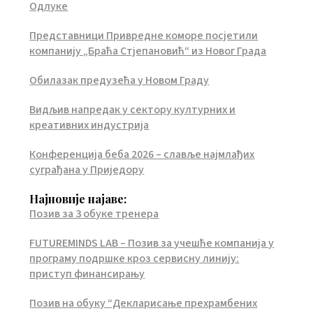
Одлуке
Представници Привредне коморе посјетили
компанију „Браћа Стјепановић“ из Новог Града
Обилазак предузећа у Новом Граду
Видљив напредак у сектору културних и
креативних индустрија
Конференција беба 2026 – славље најмлађих
суграђана у Приједору
Најновије најаве:
Позив за 3 обуке тренера
FUTUREMINDS LAB – Позив за учешће компанија у
програму подршке кроз сервисну линију:
приступ финансирању
Позив на обуку “Декларисање прехрамбених