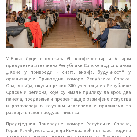
У Бањој Луци је одржана VIII конференција и IV сајам
предузетништва жена Републике Српске под слоганом
„Жене у привреди – снага, визија, будућност“, у
организацији Привредне коморе Републике Српске.
Овај догађај окупио је око 300 учесница из Републике
Српске и региона, које су имале прилику да кроз два
панела, предавања и презентације размијене искуства
и разговарају о кључним изазовима и приликама за
развој женског предузетништва.
Предсједник Привредне коморе Републике Српске,
Горан Рачић, истакао је да Комора већ петнаест година