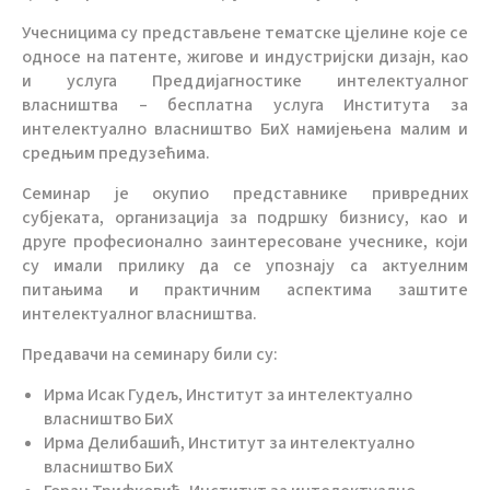
Учесницима су представљене тематске цјелине које се
односе на патенте, жигове и индустријски дизајн, као
и услуга Преддијагностике интелектуалног
власништва – бесплатна услуга Института за
интелектуално власништво БиХ намијењена малим и
средњим предузећима.
Семинар је окупио представнике привредних
субјеката, организација за подршку бизнису, као и
друге професионално заинтересоване учеснике, који
су имали прилику да се упознају са актуелним
питањима и практичним аспектима заштите
интелектуалног власништва.
Предавачи на семинару били су:
Ирма Исак Гудељ, Институт за интелектуално
власништво БиХ
Ирма Делибашић, Институт за интелектуално
власништво БиХ