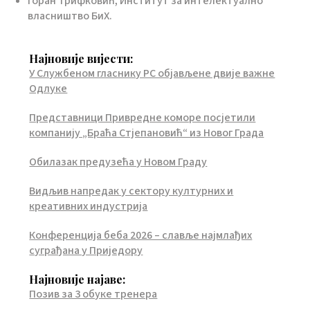
Горан Трифковић, Институт за интелектуално
власништво БиХ.
Најновије вијести:
У Службеном гласнику РС објављене двије важне
Одлуке
Представници Привредне коморе посјетили
компанију „Браћа Стјепановић“ из Новог Града
Обилазак предузећа у Новом Граду
Видљив напредак у сектору културних и
креативних индустрија
Конференција беба 2026 – славље најмлађих
суграђана у Приједору
Најновије најаве:
Позив за 3 обуке тренера