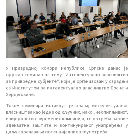
У Привредној комори Републике Српске данас је
одржан семинар на тему „Интелектуално власништво
за привредне субјекте“, који је организован у сарадњи
са Институтом за интелектуално власништво Босне и
Херцеговине.
Током семинара истакнут је значај интелектуалног
власништва као једне од кључних, иако „неопипљивих“,
вриједности савремених компанија, те потреба његове
адекватне заштите и континуираног унапређења у
циљу спречавања потенцијалних злоупотреба.