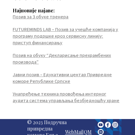
Најновије најаве:
Позив за 3 обуке тренера
FUTUREMINDS LAB – Позив за учешће компанија у
програму подршке кроз сервисну линију:
приступ финансирању
Позив на обуку “Декларисање прехрамбених
производа”
Јавни позив – Едукативни центар Привредне
коморе Републике Српске
Унапређење техника провођења интерног
аудита система управљања безбједношћу хране
© 2023 Подручна
привредна
WebMail
QM
комора Бања