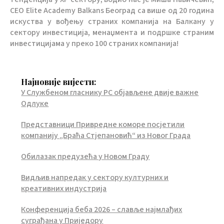
CEO Elite Academy Balkans Београд са више од 20 година
искуства у вођењу страних компанија на Балкану у
сектору инвестиција, менаџмента и подршке страним
инвестицијама у преко 100 страних компанија!
Најновије вијести:
У Службеном гласнику РС објављене двије важне
Одлуке
Представници Привредне коморе посјетили
компанију „Браћа Стјепановић“ из Новог Града
Обилазак предузећа у Новом Граду
Видљив напредак у сектору културних и
креативних индустрија
Конференција беба 2026 – славље најмлађих
суграђана у Приједору