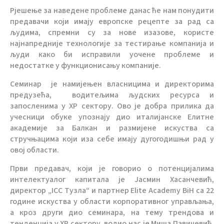
Рјешење за наведене проблеме данас ће нам понудити
предавачи који имају европске рецепте за рад са
људима, спремни су за нове изазове, користе
најнапредније технологије за тестирање компанија и
људи како би исправили уочене проблеме и
недостатке у функционисању компаније.
Семинар је намијењен власницима и директорима
предузећа, водитељима људских ресурса и
запосленима у ХР сектору. Ово је добра прилика да
учесници обуке упознају дио италијанске Елитне
академије за Балкан и размијене искуства са
стручњацима који иза себе имају дугогодишњи рад у
овој области.
Први предавач, који је говорио о потенцијалима
интелектуалог капитала је Јасмин Хасанчевић,
директор „ICC Тузла“ и партнер Elite Academy BiH са 22
године искуства у области корпоративног управљања,
а кроз други дио семинара, на тему трендова и
тенденција у ХР сектору, водио нас је Миша Павичевић,