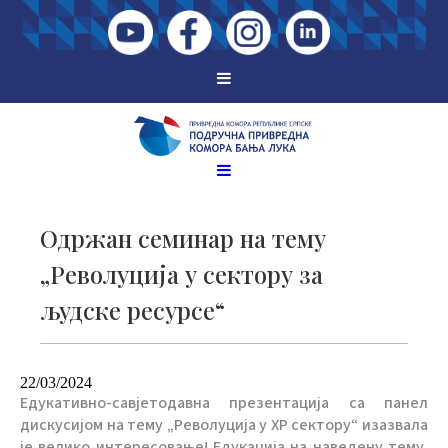
Одржан семинар на тему
„Револуција у сектору за
људске ресурсе“
22/03/2024
Едукативно-савјетодавна презентација са панел
дискусијом на тему „Револуција у ХР сектору“ изазвала
је велико интересовање! Едукација на наведену тему,