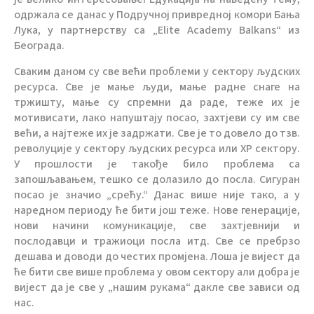
одржала се данас у Подручној привредној комори Бања
Лука, у партнерству са „Еlite Academy Balkans“ из
Београда.
Сваким даном су све већи проблеми у сектору људских
ресурса. Све је мање људи, мање радне снаге на
тржишту, мање су спремни да раде, теже их је
мотивисати, лако напуштају посао, захтјеви су им све
већи, а најтеже их је задржати. Све је то довело до тзв.
револуције у сектору људских ресурса или ХР сектору.
У прошлости је такође било проблема са
запошљавањем, тешко се долазило до посла. Сигуран
посао је значио „срећу.“ Данас више није тако, а у
наредном периоду ће бити још теже. Нове генерације,
нови начини комуникације, све захтјевнији и
послодавци и тражиоци посла итд. Све се пребрзо
дешава и доводи до честих промјена. Лоша је вијест да
ће бити све више проблема у овом сектору али добра је
вијест да је све у „нашим рукама“ дакле све зависи од
нас.