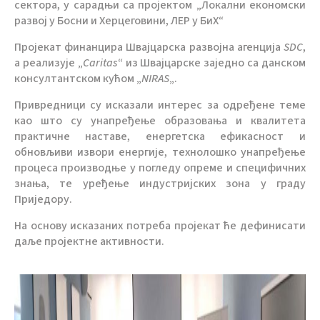
сектора, у сарадњи са пројектом „Локални економски
развој у Босни и Херцеговини, ЛЕР у БиХ“
Пројекат финанцира Швајцарска развојна агенција
SDC
,
а реализује „
Caritas
“ из Швајцарске заједно са данском
консултантском кућом „
NIRAS
„.
Привредници су исказали интерес за одређене теме
као што су унапређење образовања и квалитета
практичне наставе, енергетска ефикасност и
обновљиви извори енергије, технолошко унапређење
процеса производње у погледу опреме и специфичних
знања, те уређење индустријских зона у граду
Приједору.
На основу исказаних потреба пројекат ће дефинисати
даље пројектне активности.