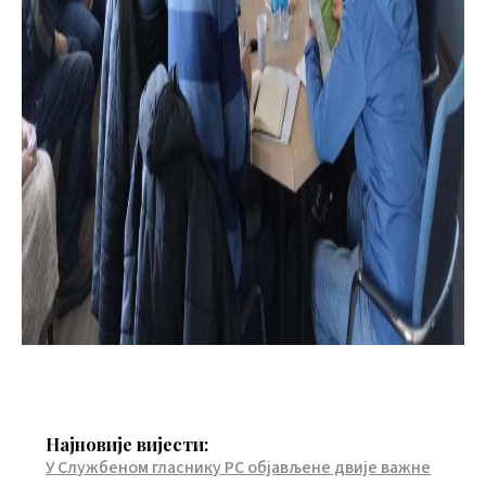
Најновије вијести:
У Службеном гласнику РС објављене двије важне