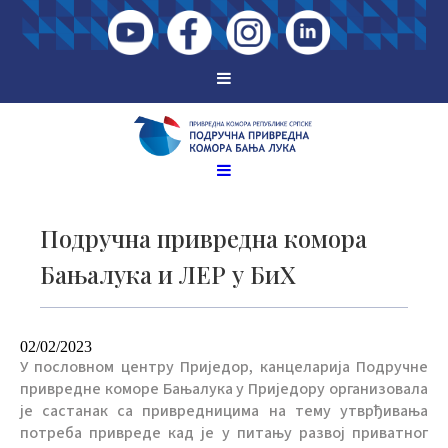
Подручна привредна комора
Бањалука и ЛЕР у БиХ
02/02/2023
У пословном центру Приједор, канцеларија Подручне
привредне коморе Бањалука у Приједору организовала
је састанак са привредницима на тему утврђивања
потреба привреде кад је у питању развој приватног