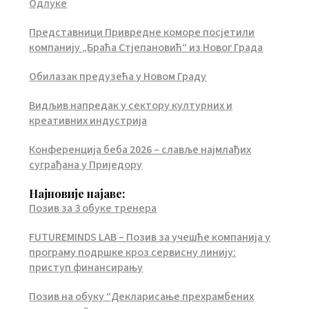
Одлуке
Представници Привредне коморе посјетили
компанију „Браћа Стјепановић“ из Новог Града
Обилазак предузећа у Новом Граду
Видљив напредак у сектору културних и
креативних индустрија
Конференција беба 2026 – славље најмлађих
суграђана у Приједору
Најновије најаве:
Позив за 3 обуке тренера
FUTUREMINDS LAB – Позив за учешће компанија у
програму подршке кроз сервисну линију:
приступ финансирању
Позив на обуку “Декларисање прехрамбених