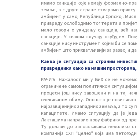
имамо санкције које немају формално-пр
земље, а с друге стране стварамо праксу 
амбијент у самој Републици Српској. Мисл
привреду ослободимо тог терета и пријет
мало говори о укидању санкција, већ н
санкције. У сваком случају осуђујем. П
санкције нису инструмент којим би се помо
амбијент што прихватљивији за развој и 
Каква је ситуација са страним инвест
привредника како на нашим просторима,
РАЧИЋ: Нажалост ми у БиХ се не можемо
ограничене самом политичком ситуацијом
процеси још нису завршени и на тај нач
очекиваном обиму. Оно што је позитивно ј
најразвијенијих западних земаља, а то су п
капацитете. Имамо ситуацију да је једа
Лакташима направио нову фабрику од преко
Ту долази до запошљавања неколико сто
компанија СХП “Целеx” која има петогод