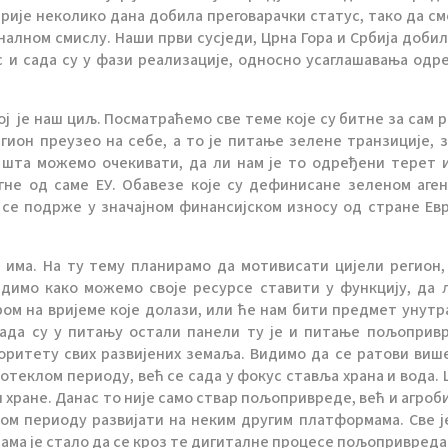
 прије неколико дана добила преговарачки статус, тако да см
налном смислу. Наши први сусједи, Црна Гора и Србија добил
 и сада су у фази реализације, односно усаглашавања одр
ј је наш циљ. Посматраћемо све теме које су битне за сам р
гион преузео на себе, а то је питање зелене транзиције, 
, шта можемо очекивати, да ли нам је то одређени терет 
гне од саме ЕУ. Обавезе које су дефинисане зеленом аге
 се подрже у значајном финансијском износу од стране Ев
н има. На ту тему планирамо да мотивисати цијели регион,
димо како можемо своје ресурсе ставити у функцију, да 
ром на вријеме које долази, или ће нам бити предмет унут
ада су у питању остали панели ту је и питање пољоприв
иоритету свих развијених земаља. Видимо да се ратови виш
ротеклом периоду, већ се сада у фокус ставља храна и вода. 
хране. Данас то није само ствар пољопривреде, већ и агроб
ном периоду развијати на неким другим платформама. Све ј
Нама је стало да се кроз те дигиталне процесе пољопривреда