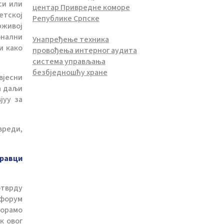
си или
центар Привредне коморе
тској
Републике Српске
рживој
онални
Унапређење техника
и како
провођења интерног аудита
система управљања
безбједношћу хране
вјесни
а даљи
јуу за
вреди,
правци
отврду
 форум
морамо
к овог