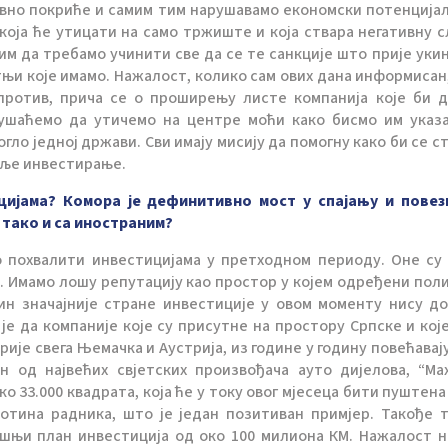
авно покриће и самим тим нарушавамо економски потенција
која ће утицати на само тржиште и која ствара негативну с
им да требамо учинити све да се те санкције што прије укин
њи које имамо. Нажалост, колико сам ових дана информисан,
апротив, прича се о проширењу листе компанија које би 
окушаћемо да утичемо на центре моћи како бисмо им указ
гло једној држави. Сви имају мисију да помогну како би се с
даље инвестирање.
ицијама? Комора је дефинитивно мост у спајању и пове
 тако и са иностраним?
 похвалити инвестицијама у претходном периоду. Оне су
. Имамо лошу репутацију као простор у којем одређени пол
ин значајније стране инвестиције у овом моменту нису д
е да компаније које су присутне на простору Српске и које
рије свега Њемачка и Аустрија, из године у годину повећавају
н од највећих свјетских произвођача ауто дијелова, “Ма
 33.000 квадрата, која ће у току овог мјесеца бити пуштена 
тина радника, што је један позитиван примјер. Такође т
ишњи план инвестиција од око 100 милиона КМ. Нажалост 