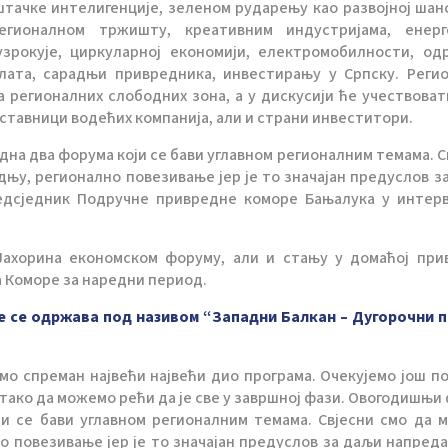
штачке интелигенције, зеленом рударењу као развојној шан
гионалном тржишту, креативним индустријама, енерге
зрокује, циркуларној економији, електромобилности, од
лата, сарадњи привредника, инвестирању у Српску. Реги
 регионалних слободних зона, а у дискусији ће учествоват
дставници водећих компанија, али и страни инвеститори.
на два форума који се бави углавном регионалним темама. С
дњу, регионално повезивање јер је то значајан предуслов з
редсједник Подручне привредне коморе Бањалука у интерв
Јахорина економском форуму, али и стању у домаћој при
а Коморе за наредни период.
е се одржава под називом “Западни Балкан – Дугорочни 
амо спреман највећи највећи дио програма. Очекујемо још п
 тако да можемо рећи да је све у завршној фази. Овогодишњи
ји се бави углавном регионалним темама. Свјесни смо да 
о повезивање јер је то значајан предуслов за даљи напреда