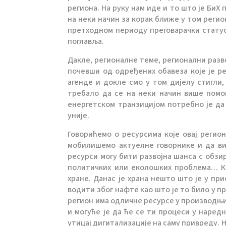
региона. На руку нам иде и то што је БиХ
на неки начин за корак ближе у том регио
претходном периоду преговарачки статус
поглавља.
Дакле, регионалне теме, регионални разво
почевши од одређених обавеза које је ре
агенде и докле смо у том дијелу стигли
требало да се на неки начин више помо
енергетском транзицијом потребно је да
уније.
Говорићемо о ресурсима које овај регио
мобилишемо актуелне говорнике и да ви
ресурси могу бити развојна шанса с обзи
политичких или еколошких проблема… К
хране. Данас је храна нешто што је у пр
водити због нафте као што је то било у п
регион има одличне ресурсе у производњи 
и могуће је да ће се ти процеси у наред
утицај дигитализације на саму привреду. 