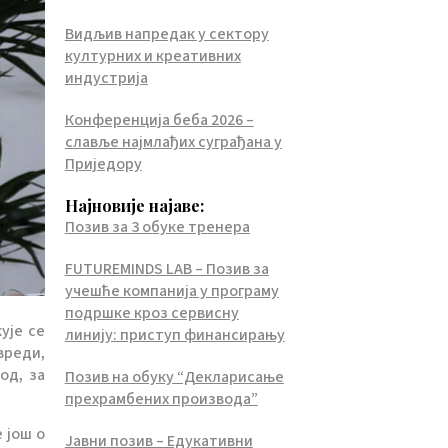
Видљив напредак у сектору
културних и креативних
индустрија
Конференција беба 2026 –
славље најмлађих суграђана у
Приједору
Најновије најаве:
Позив за 3 обуке тренера
FUTUREMINDS LAB – Позив за
учешће компанија у програму
подршке кроз сервисну
ује се
линију: приступ финансирању
вреди,
од, за
Позив на обуку “Декларисање
прехрамбених производа”
 још о
Јавни позив – Едукативни