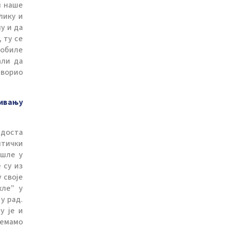
л наше
лику и
у и да
 ту се
добиле
али да
творио
зивању
 доста
итички
ошле у
 су из
 своје
хле” у
у рад.
у је и
немамо