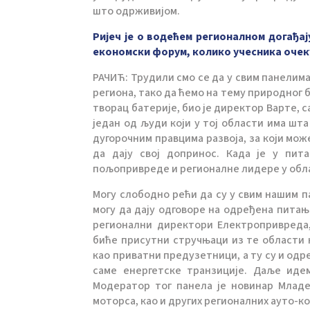
што одрживијом.
Ријеч је о водећем регионалном догађај
економски форум, колико учесника очеку
РАЧИЋ: Трудили смо се да у свим панелима
региона, тако да ћемо на тему природног 
творац батерије, био је директор Варте, с
један од људи који у тој области има шта
дугорочним правцима развоја, за који мож
да дају свој допринос. Када је у пит
пољопривреде и регионалне лидере у обл
Могу слободно рећи да су у свим нашим 
могу да дају одговоре на одређена питањ
регионални директори Електропривреда, 
биће присутни стручњаци из те области к
као приватни предузетници, а ту су и одр
саме енергетске транзиције. Даље иде
Модератор тог панела је новинар Млад
моторса, као и других регионалних ауто-ко