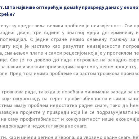
т. Шта највише оптерећује домаћу привреду данас у екон
усреће?
ренутку представља велики проблем је неизвјесност. Сви п
 задње двије, три године у знатној мјери детерминишу 
 потенцијал. С једне стране имамо смањену тражњу за
шту које је настало као резултат неизвјесности потро
а, смањењем плате и самом рецесијом која је у протеклом п
ије. Све је то довело до пада потрошње на западно-евр
а нашим извозним производима које смо у неком проценту, 
опе. Пред тога имамо проблеме са растом трошкова произв
а трошкова рада, тако да је повећана минимална зарада за не
које сигурно иду на терет профитабилности и самог капи
стима имају проблем недостатка радне снаге, тако да ћем
звојне пројекте у привреди који ће се подразумјевати н
чу на саму профитабилност и конкурентност наше економије
н надокнадити недостатак радне снаге.
, као и цијели регион и Европа, да увозимо радну снагу. Ве