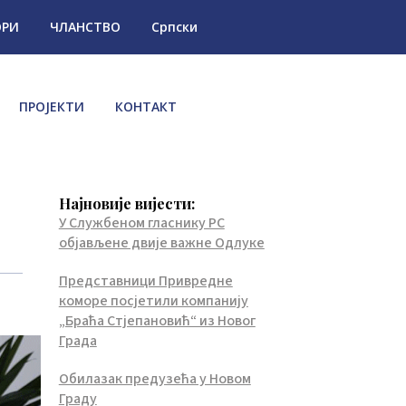
ОРИ
ЧЛАНСТВО
Српски
ПРОЈЕКТИ
КОНТАКТ
Најновије вијести:
У Службеном гласнику РС
објављене двије важне Одлуке
Представници Привредне
коморе посјетили компанију
„Браћа Стјепановић“ из Новог
Града
Обилазак предузећа у Новом
Граду