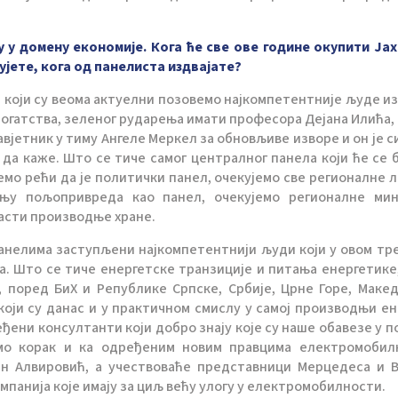
у у домену економије. Кога ће све ове године окупити Ја
јете, кога од панелиста издвајате?
 који су веома актуелни позовемо најкомпетентније људе из
богатства, зеленог рударења имати професора Дејана Илића, к
авјетник у тиму Ангеле Меркел за обновљиве изворе и он је с
 да каже. Што се тиче самог централног панела који ће се 
емо рећи да је политички панел, очекујемо све регионалне 
ању пољопривреда као панел, очекујемо регионалне ми
асти производње хране.
панелима заступљени најкомпетентнији људи који у овом тр
а. Што се тиче енергетске транзиције и питања енергетике,
поред БиХ и Републике Српске, Србије, Црне Горе, Макед
оји су данас и у практичном смислу у самој производњи ен
еђени консултанти који добро знају које су наше обавезе у п
мо корак и ка одређеним новим правцима електромобил
ен Алвировић, а учествоваће представници Мерцедеса и 
мпанија које имају за циљ већу улогу у електромобилности.