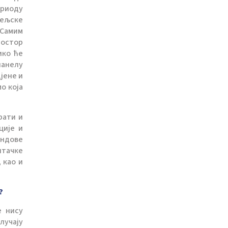
ериоду
тељске
 Самим
ростор
ико ће
панелу
јене и
о која
рати и
ције и
ендове
штачке
 као и
?
е нису
лучају