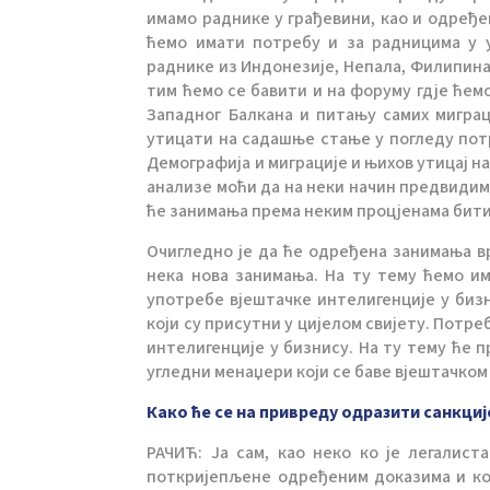
имамо раднике у грађевини, као и одређе
ћемо имати потребу и за радницима у у
раднике из Индонезије, Непала, Филипина 
тим ћемо се бавити и на форуму гдје ће
Западног Балкана и питању самих миграц
утицати на садашње стање у погледу пот
Демографија и миграције и њихов утицај н
анализе моћи да на неки начин предвидимо 
ће занимања према неким процјенама бити 
Очигледно је да ће одређена занимања в
нека нова занимања. На ту тему ћемо им
употребе вјештачке интелигенције у бизн
који су присутни у цијелом свијету. Потр
интелигенције у бизнису. На ту тему ће 
угледни менаџери који се баве вјештачком
Како ће се на привреду одразити санкци
РАЧИЋ: Ја сам, као неко ко је легалист
поткријепљене одређеним доказима и кој