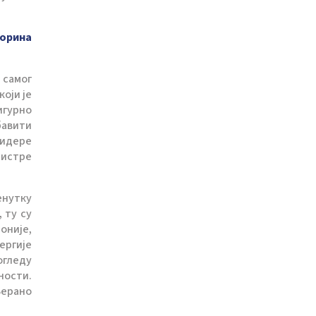
хорина
 самог
оји је
игурно
бавити
лидере
нистре
енутку
 ту су
оније,
ергије
огледу
ности.
Верано