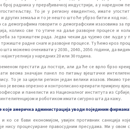
н број радника у прерађивачкој индустрији, а у наредном п
гоститељству. То је у региону евидентно, имате угости
и других земаља и то је нешто што ће убрзо бити и код нас.
мо са демографима говорити о демографским изазовима за п
ија, колико све то утиче на даље развојне процесе и кол
реба за тржиштем рада. Једва чекам да чујемо све људе у 
а тржиште радне снаге и развојне процесе. Ту ћемо кроз проц
шта можемо очекивати у 2030., 2040., 2050. години, да видим
најактуелнија у наредних 20 или 30 година.
ременом престати да постоје, али да ће се врло брзо креи
ати веома значајан панел по питању вјештачке интелиген
ису. То је за цијели регион један велики изазов. Имамо тр
ебно је веома опрезно и контролисано креирати примјену вје
професори и панелисти из Националног института из Србије,
 интелигенцијом и роботиком имати сигурно шта да кажу.
је које америчка администрација уводи појединим фирмама
а и ко се бави економијом, увијек противник санкција кој
е нису процесуиране правосудним пресудама. Ми у овом с