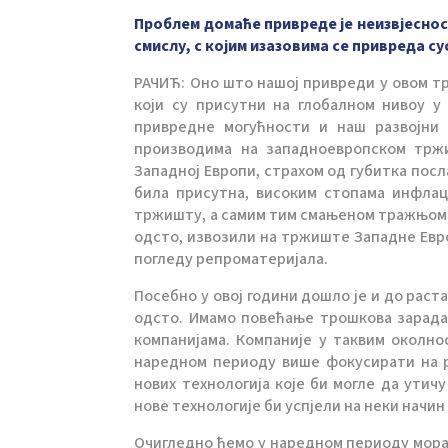
Проблем домаће привреде је неизвјеснос
смислу, с којим изазовима се привреда с
РАЧИЋ: Оно што нашој привреди у овом т
који су присутни на глобалном нивоу у
привредне могућности и наш развојни
производима на западноевропском тржи
Западној Европи, страхом од губитка посл
била присутна, високим стопама инфлац
тржишту, а самим тим смањеном тражњом з
одсто, извозили на тржиште Западне Евр
погледу репроматеријала.
Посебно у овој години дошло је и до раст
одсто. Имамо повећање трошкова зарада 
компанијама. Компаније у таквим околно
наредном периоду више фокусирати на ра
нових технологија које би могле да ути
нове технологије би успјели на неки начи
Очигледно ћемо у наредном периоду морати