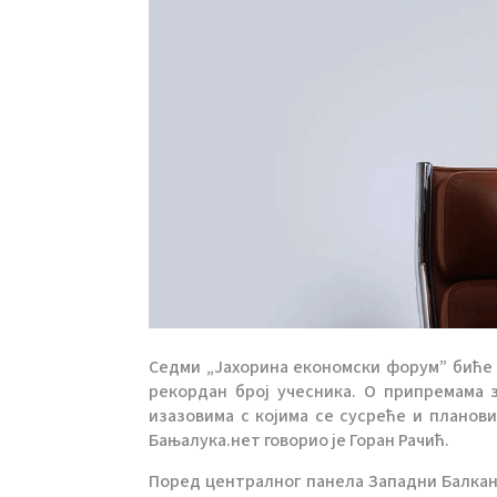
Седми „Јахорина економски форум” биће од
рекордан број учесника. О припремама 
изазовима с којима се сусреће и планов
Бањалука.нет говорио је Горан Рачић.
Поред централног панела Западни Балкан 