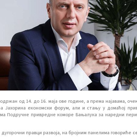
ржан од 14. до 16. маја ове године, а према најавама, очек
за Јахорина економски форум, али и стању у домаћој при
има Подручне привредне коморе Бањалука за наредни пери
дугорочни правци развоја, на бројним панелима говориће се