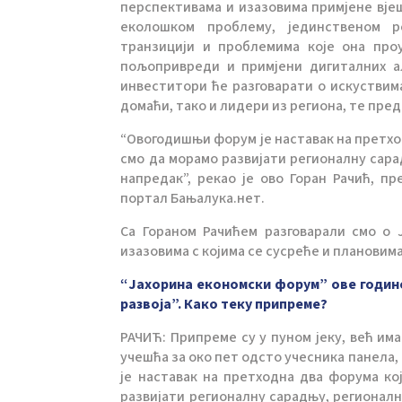
перспективама и изазовима примјене вје
еколошком проблему, јединственом ре
транзицији и проблемима које она проу
пољопривреди и примјени дигиталних а
инвеститори ће разговарати о искуствима
домаћи, тако и лидери из региона, те пре
“Овогодишњи форум је наставак на претход
смо да морамо развијати регионалну сара
напредак”, рекао је ово Горан Рачић, п
портал Бањалука.нет.
Са Гораном Рачићем разговарали смо о 
изазовима с којима се сусреће и плановим
“Јахорина економски форум” ове годин
развоја”. Како теку припреме?
РАЧИЋ: Припреме су у пуном јеку, већ им
учешћа за око пет одсто учесника панела,
је наставак на претходна два форума ко
развијати регионалну сарадњу, регионалн