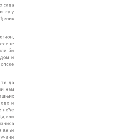
о сада
и су у
еђених
егион,
зелене
или би
ндом и
ропске
 те да
ли нам
рашњих
реде и
е неће
Цијели
изниса
е већи
 учини