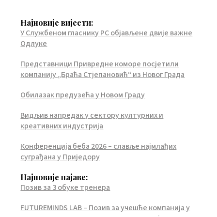
Најновије вијести:
У Службеном гласнику РС објављене двије важне
Одлуке
Представници Привредне коморе посјетили
компанију „Браћа Стјепановић“ из Новог Града
Обилазак предузећа у Новом Граду
Видљив напредак у сектору културних и
креативних индустрија
Конференција беба 2026 – славље најмлађих
суграђана у Приједору
Најновије најаве:
Позив за 3 обуке тренера
FUTUREMINDS LAB – Позив за учешће компанија у