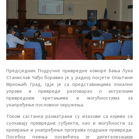
Предсједник Подручне привредне коморе Бања Лука
Станислав Чађо боравио је у радној посјети Општини
Мркоњић Град, гдје је са представницима локалне
управе и привреде разговарао о актуелним
привредним кретањима и могућностима за
унапређење пословног окружења.
Током састанка разматрани су изазови са којима се
суочавају привредни субјекти, као и могућности за
креирање и унапређење програма подршке привреди.
Посебна пажња посвећена је дигитализацији