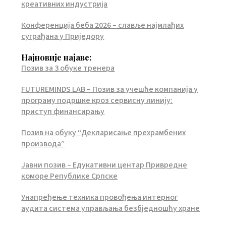
креативних индустрија
Конференција беба 2026 – славље најмлађих
суграђана у Приједору
Најновије најаве:
Позив за 3 обуке тренера
FUTUREMINDS LAB – Позив за учешће компанија у
програму подршке кроз сервисну линију:
приступ финансирању
Позив на обуку “Декларисање прехрамбених
производа”
Јавни позив – Едукативни центар Привредне
коморе Републике Српске
Унапређење техника провођења интерног
аудита система управљања безбједношћу хране