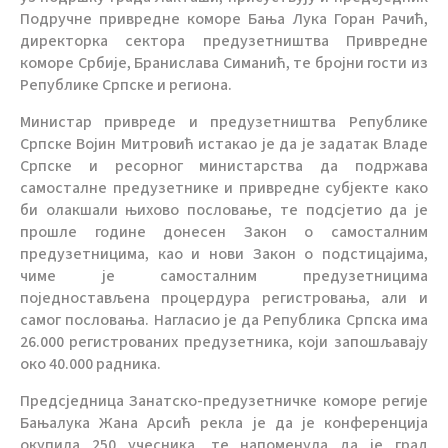
Подручне привредне коморе Бања Лука Горан Рачић,
директорка сектора предузетништва Привредне
коморе Србије, Бранислава Симанић, те бројни гости из
Републике Српске и региона.
Министар привреде и предузетништва Републике
Српске Војин Митровић истакао је да је задатак Владе
Српске и ресорног министарства да подржава
самосталне предузетнике и привредне субјекте како
би олакшали њихово пословање, те подсјетио да је
прошле године донесен Закон о самосталним
предузетницима, као и нови Закон о подстицајима,
чиме је самосталним предузетницима
поједностављена процердура регистровања, али и
самог пословања. Нагласио је да Република Српска има
26.000 регистрованих предузетника, који запошљавају
око 40.000 радника.
Предсједница Занатско-предузетничке коморе регије
Бањалука Жана Арсић рекла је да је конференција
окупила 250 учесника, те напоменула да је град