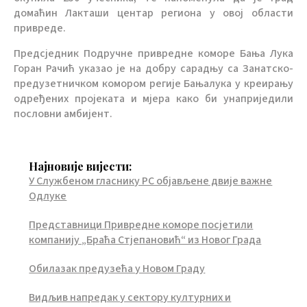
домаћин Лакташи центар региона у овој области
привреде.
Предсједник Подручне привредне коморе Бања Лука
Горан Рачић указао је на добру сарадњу са Занатско-
предузетничком комором регије Бањалука у креирању
одређених пројеката и мјера како би унаприједили
пословни амбијент.
Најновије вијести:
У Службеном гласнику РС објављене двије важне
Одлуке
Представници Привредне коморе посјетили
компанију „Браћа Стјепановић“ из Новог Града
Обилазак предузећа у Новом Граду
Видљив напредак у сектору културних и