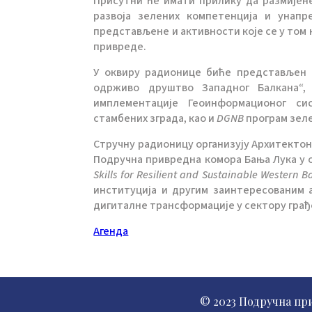
Присутни ће имати прилику да размијене
развоја зелених компетенција и унап
представљене и активности које се у том 
привреде.
У оквиру радионице биће представљен 
одрживо друштво Западног Балкана“, 
имплементације Геоинформационог сис
стамбених зграда, као и
DGNB
програм зеле
Стручну радионицу организују Архитектон
Подручна привредна комора Бања Лука у о
Skills for Resilient and Sustainable Western B
институција и другим заинтересованим 
дигиталне трансформације у сектору грађ
Агенда
© 2023 Подручна пр