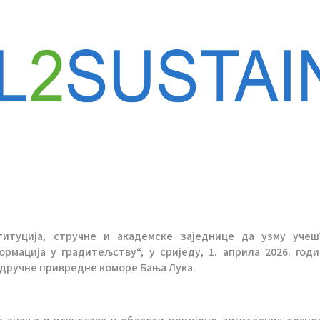
титуција, стручне и академске заједнице да узму уче
мација у градитељству“, у сриједу, 1. априла 2026. годи
Подручне привредне коморе Бања Лука.