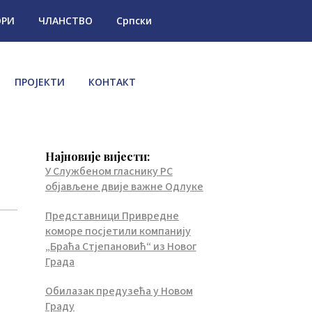
ОРИ
ЧЛАНСТВО
Српски
ПРОЈЕКТИ
КОНТАКТ
Најновије вијести:
У Службеном гласнику РС
објављене двије важне Одлуке
Представници Привредне
коморе посјетили компанију
„Браћа Стјепановић“ из Новог
Града
Обилазак предузећа у Новом
Граду