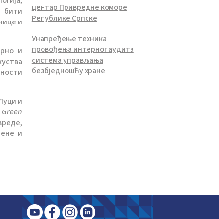
огија,
центар Привредне коморе
е бити
Републике Српске
нице и
Унапређење техника
провођења интерног аудита
орно и
система управљања
куства
безбједношћу хране
сности
Луци и
d Green
вреде,
лене и