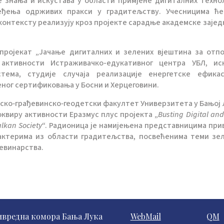
 знања и искустава у области примјене дигиталних технол
ређења одрживих пракси у градитељству. Учесницима ћ
контексту реализују кроз пројекте сарадње академске зајед
пројекат „Јачање дигиталних и зелених вјештина за отп
активности Истраживачко-едукативног центра УБЛ, ис
тема, студије случаја реализације енергетске ефика
ног сертификовања у Босни и Херцеговини.
ско‑грађевинско‑геодетски факултет Универзитета у Бањој 
квиру активности Еразмус плус пројекта „
Busting Digital an
alkan Society
“. Радионица је намијењена представницима при
актерима из области градитељства, посвећенима теми зе
евинарства.
ивредна комора Бања Лука
WebMail
QM