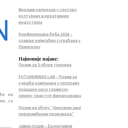
Видљив напредак у сектору
културних и креативних
индустрија
Конференција беба 2026 –
славље најмлађих суграђана у
Приједору
Најновије најаве:
Позив за 3 обуке тренера
FUTUREMINDS LAB – Позив за
учешће компанија у програму
подршке кроз сервисну
шће на
линију: приступ финансирању
не, са
Позив на обуку “Декларисање
прехрамбених производа”
Јавни позив – Едукативни