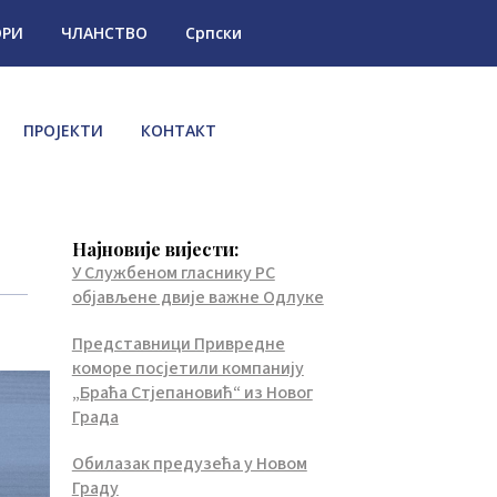
ОРИ
ЧЛАНСТВО
Српски
ПРОЈЕКТИ
КОНТАКТ
Најновије вијести:
У Службеном гласнику РС
објављене двије важне Одлуке
Представници Привредне
коморе посјетили компанију
„Браћа Стјепановић“ из Новог
Града
Обилазак предузећа у Новом
Граду