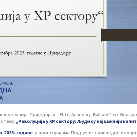
анцеларија Приједор и „Elite Academy Balkans“ из Београ
на тему
„Револуција у ХР сектору: Људи су најважнији капит
а 2025. године
у просторијама Подручне привредне комор