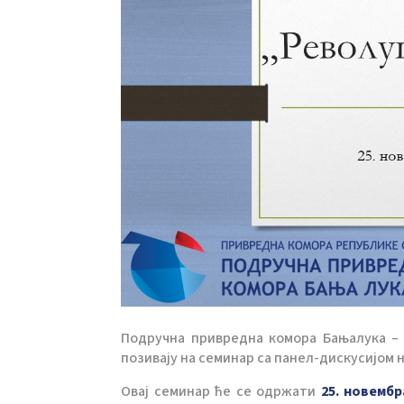
Подручна привредна комора Бањалука – к
позивају на семинар са панел-дискусијом 
Овај семинар ће се одржати
25. новембр