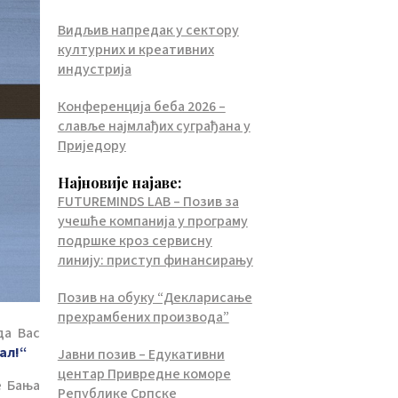
Видљив напредак у сектору
културних и креативних
индустрија
Конференција беба 2026 –
славље најмлађих суграђана у
Приједору
Најновије најаве:
FUTUREMINDS LAB – Позив за
учешће компанија у програму
подршке кроз сервисну
линију: приступ финансирању
Позив на обуку “Декларисање
прехрамбених производа”
да Вас
ал!“
Јавни позив – Едукативни
центар Привредне коморе
е Бања
Републике Српске