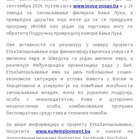
септембра 2024. путем сајта
www.inova-posao.ba
и у ЈУ
Завода за запошљавање филијала Бања Лука, а
привредна друштва која желе да се се придруже
програму ИНОВА као један од партнера могу се
обратити Подручној привредној комори Бања Лука.
Ове активности се реализују у оквиру пројекта
ЕУзаЗапошљавање који финансирају Европска унија са 4
милиона евра и Шведска са један милион евра, а
реализује Међународна организација рада у БиХ.
ЕУзаЗапошљавање има за циљ побољшање социо-
економске ситуације и услова живота у Босни и
Херцеговини и усмјерен је на повећање могућности
запошљавања младих, жена из руралних подручја,
особа с инвалидитетом, Рома и дугорочно
незапослених особа, комбиновањем програма
бесповратних средстава и техничке помоћи.
За више информација о пројекту ЕУзаЗапошљавање,
посјетите
www.eu4employment.ba
и канале на
друштвеним мрежама (Instagram, Facebook i YouTube).