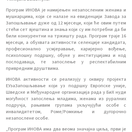
Програм ИНОВА је намијењен незапосленим женама и
мушкарцима, који се налазе на евиденцији Завода за
Запошљавање дуже од 12 мјесеци, који ће овим путем
стећи сет вјештина и знања који су им потребни да би
били конкурентни на тржишту рада. Програм траје 16
мјесеци, а обухвата активности селекције кандидата,
професионално усмјеравање, каријерно вођење,
психолошку подршку, обуке у институцијама и код
послодаваца, те запослење у респектабилним
привредним друштвима.
ИНОВА активности се реализују у оквиру пројекта
ЕУзаЗапошљавање који уз подршку Европске уније,
Шведске и Међународне организација рада у БиХ нуди
могућност запослења младима, женама из руралних
подручја, рањивим групама укључујући особе с
инвалидитетом, Роме/Ромкиње и дугорочно
незапослене особе.
„Програм ИНОВА има два веома значајна циља, први је