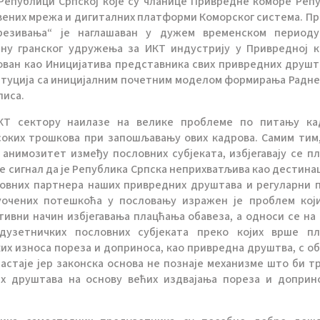
 Републици Српској које су чланице Привредне коморе Реп
штвених мрежа и дигиталних платформи Коморског система. П
резивања“ је наглашаван у дужем временском периоду
ну гранског удружења за ИКТ индустрију у Привредној 
зован као Иницијатива представника свих привредних друшт
туција са иницијалним почетним моделом формирања Радне
писа.
ИКТ сектору наилазе на велике проблеме по питању ка
соких трошкова при запошљавању ових кадрова. Самим тим
 анимозитет између пословних субјеката, избјегавају се п
је сигнал да је Република Српска неприхватљива као дестинац
ловних партнера наших привредних друштава и регуларни 
 уочених потешкоћа у пословању изражен је проблем кој
ивни начин избјегавања плацћања обавеза, а односи се на 
дузетничких пословних субјеката преко којих врше п
ких износа пореза и доприноса, као привредна друштва, с о
настаје јер законска основа не познаје механизме што би т
их друштава на основу већих издвајања пореза и доприн