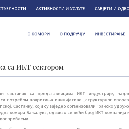
КТУЕЛНОСТИ
АКТИВНОСТИ И УСЛУГЕ
САВЈЕТИ И ОДБ
О КОМОРИ
О ПОДРУЧЈУ
ИНВЕСТИРАЊЕ
ка са ИКТ сектором
ан састанак са представницима ИКТ индустрије, надл
 са потребом покретања иницијативе „структурног опоре
пској. Састанку, који су заједно организовали Гранско удруж
дна комора Бањалука, одазвао се већи број ИКТ компанија к
вог проблема.