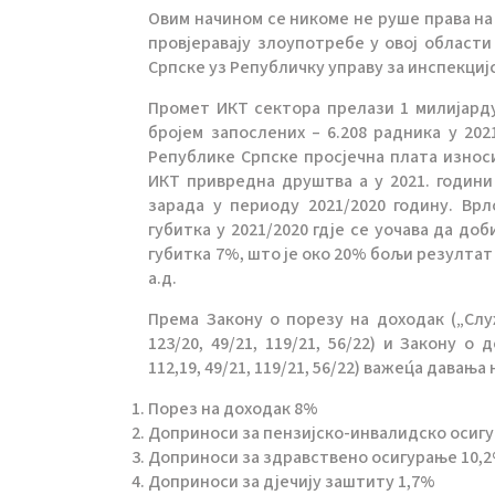
Овим начином се никоме не руше права на
провјеравају злоупотребе у овој област
Српске уз Републичку управу за инспекци
Промет ИКТ сектора прелази 1 милијарду
бројем запослених – 6.208 радника у 20
Републике Српске просјечна плата износи
ИКТ привредна друштва а у 2021. години
зарада у периоду 2021/2020 годину. Вр
губитка у 2021/2020 гдје се уочава да д
губитка 7%, што је око 20% бољи резултат 
а.д.
Према Закону о порезу на доходак („Служб
123/20, 49/21, 119/21, 56/22) и Закону о
112,19, 49/21, 119/21, 56/22) важец́а дава
Порез на доходак 8%
Доприноси за пензијско-инвалидско осиг
Доприноси за здравствено осигурање 10,
Доприноси за дјечију заштиту 1,7%