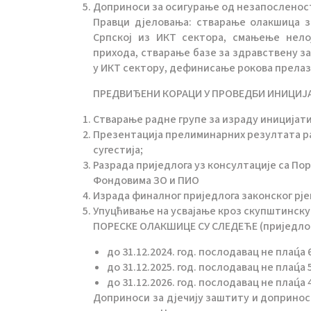
Доприноси за осигурање од незапосленос
Правци дјеловања: стварање олакшица 
Српској из ИКТ сектора, смањење нело
прихода, стварање базе за здравствену з
у ИКТ сектору, дефинисање рокова прелаз
ПРЕДВИЂЕНИ КОРАЦИ У ПРОВЕДБИ ИНИЦИЈАТ
Стварање радне групе за израду иницијати
Презентација прелиминарних резултата ра
сугестија;
Разрада приједлога уз консултације са П
Фондовима ЗО и ПИО
Израда финалног приједлога законског р
Упуцћивање на усвајање кроз скупштинску
ПОРЕСКЕ ОЛАКШИЦЕ СУ СЛЕДЕЋЕ (приједлог
до 31.12.2024. год. послодавац не плац́
до 31.12.2025. год. послодавац не плац́
до 31.12.2026. год. послодавац не плац́
Доприноси за дјечију заштиту и допринос