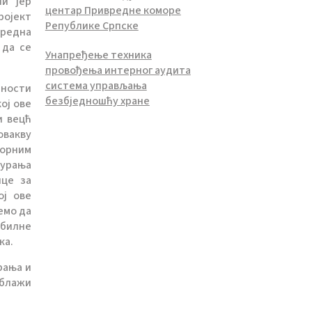
ли јер
центар Привредне коморе
ројект
Републике Српске
вредна
 да се
Унапређење техника
провођења интерног аудита
система управљања
дности
безбједношћу хране
ој ове
и вецћ
овакву
сорним
гурања
ице за
ој ове
емо да
абилне
ка.
рања и
 блажи