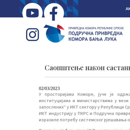
А
Саопштење након састан
02/03/2023
У просторијама Коморе, јуче је одрж
институцијама и министарствима у вези
запослених“ у ИКТ сектору у Републици Ср
ИКТ индустрију у ПКРС и Подручна привре
изразиле потребу системског рјешавања о