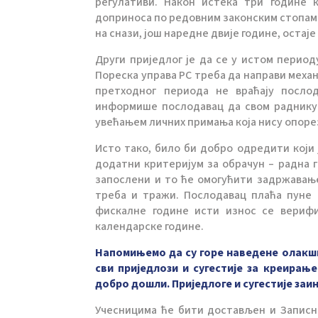
регулативи. Након истека три године
доприноса по редовним законским стопама.
на снази, још наредне двије године, остај
Други приједлог је да се у истом перио
Пореска управа РС треба да направи механ
претходног периода не враћају посло
информише послодавац да свом раднику
увећањем личних примања која нису опорез
Исто тако, било би добро одредити који 
додатни критеријум за обрачун – радна г
запослени и то ће омогућити задржавање
треба и тражи. Послодавац плаћа пуне 
фискалне године исти износ се верифи
календарске године.
Напомињемо да су горе наведене олакшиц
сви приједлози и сугестије за креира
добро дошли. Приједлоге и сугестије за
Учесницима ће бити достављен и Записни