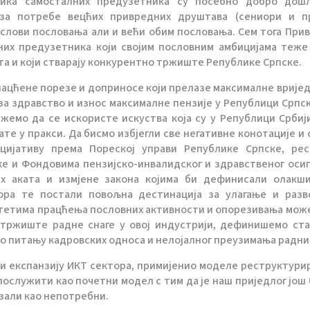
лика самосталних предузетника су посебно добро дош
 за потребе вецћих привредних друштава (сениори и п
услови пословања али и већи обим пословања. Сем тога При
их предузетника који својим пословним амбицијама теже
ата и који стварају конкурентно тржиште Републике Српске.
лацћене порезе и доприносе који прелазе максималне врије
а здравство и износ максималне пензије у Републици Српск
ажемо да се искористе искуства која су у Републици Србиј
ате у пракси. Да бисмо избјегли све негативне конотације и 
цијативу према Пореској управи Републике Српске, ре
е и Фондовима пензијско-инвалидског и здравственог оси
ких аката и измјене закона којима би дефинисали олакш
ора те постали повољна дестинација за улагање и разв
итетима працћења пословних активности и опорезивања мож
 тржиште радне снаге у овој индустрији, дефинишемо ст
по питању кадровских односа и нелојалног преузимања радни
ећи експанзију ИКТ сектора, примијенио моделе реструктури
послужити као почетни модел с тим да је наш приједлог још
азали као непотребни.