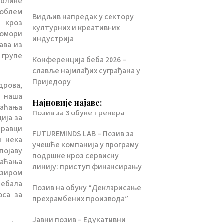
ублике
роблем
Видљив напредак у сектору
 кроз
културних и креативних
комори
индустрија
ава из
 групе
Конференција беба 2026 –
славље најмлађих суграђана у
Приједору
дрова,
, наша
Најновије најаве:
лаћања
Позив за 3 обуке тренера
ија за
правци
FUTUREMINDS LAB – Позив за
и нека
учешће компанија у програму
појаву
подршке кроз сервисну
лаћања
линију: приступ финансирању
бзиром
ребала
Позив на обуку “Декларисање
оса за
прехрамбених производа”
Јавни позив – Едукативни