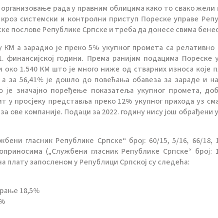
 организовање рада у правним облицима како то свако жели 
и кроз системски и контролни приступ Пореске управе Реп
јске послове Републике Српске и треба да донесе свима бене
 КМ а зарадио је преко 5% укупног промета са релативно
21. финансијској години. Према ранијим подацима Пореске 
 око 1.540 КМ што је много ниже од стварних износа које п
 а за 56,41% је дошло до повећања обавеза за зараде и н
ло је значајно поређење показатеља укупног промета, до
обит у просјеку представља преко 12% укупног прихода уз с
за ове компаније. Подаци за 2022. годину нису још обрађени 
ени гласник Републике Српске“ број: 60/15, 5/16, 66/18, 1
 доприносима („Службени гласник Републике Српске“ број: 1
ња на плату запосленом у Републици Српској су следећа:
урање 18,5%
2%