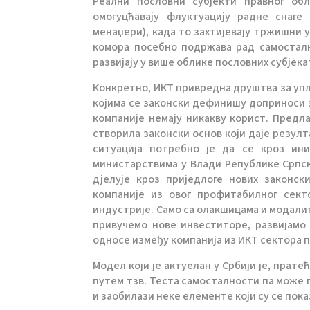
Реални пословни субјекти правног об
омогуцћавају флуктуацију радне снаге
менаџери), када то захтијевају тржишни 
комора посебно подржава рад самосталн
развијају у више облике пословних субјек
Конкретно, ИКТ привредна друштва за уп
којима се законски дефинишу доприноси з
компаније немају никакву корист. Предл
створила законски основ који даје резулт
ситуација потребно је да се кроз ини
министарствима у Влади Републике Српск
дјелује кроз приједлоге нових законс
компаније из овог профитабилног сект
индустрије. Само са олакшицама и модал
привучемо нове инвеститоре, развијамо
односе између компанија из ИКТ сектора 
Модел који је актуелан у Србији је, прат
путем тзв. Теста самосталности па може 
и заобилази неке елементе који су се пок