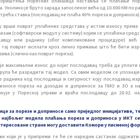
 кориштења пореских олакшица наставља се плаћање по
 Уколико је бруто зарада запосленог већа од 10.000 КМ по р
е трећа ставка (послодавац не плаћа 40% пореза и доприноса)
ду врши поврат уплаћених средстава у истом износу према 
изам (софтверски модул у систему) којим се уплаћена средс
давцу или раднику (због компликоване процедуре) већ
 тај поврат исплати кроз лично примање што ће бити из
ива (слично као поврат пореза).
је максимални износ до којег послодавац треба да уплати 
рупа ће разрадити тај модел. Са овим моделом се упознаје
 радника код послодавца и сигурност коју послодавац из
износе пореза на доходак и доприносе за ПИО и ЗО а на
кује у Пореској управи и враћа послодавцу до 28.02. н
е за порезе и доприносе само приједлог иницијативе, те
ње најбољег модела плаћања пореза и доприноса у ИКТ с
интересоване стране могу доставити Комори у писменој фор
к који је у припреми те ће се наредни састанак одржати