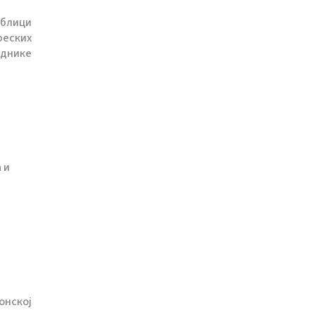
ублици
реских
аднике
 и
онској