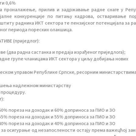
ти 0,6%
за проналажење, прилив и задржавање радне снаге у Реп
јалне конкуренције по питању кадрова, остваривање по
аштиту радника ИКТ сектора те пензијског потенцијала за р
ног периода пореских олакшица.
ИВЕ (приједлог):
ве (два радна састанка и предаја израђеног приједлога);
дне групе чланицама ИКТ сектора у циљу добијања нових
ореском управом Републике Српске, ресорним министарствима
јешења надлежном министарству
 процедуру.
):
а 60% пореза на доходак и 60% доприноса за ПИО и ЗО
а 55% пореза на доходак и 55% доприноса за ПИО и ЗО
а 40% пореза на доходак и 40% доприноса за ПИО и ЗО
 за осигурање од незапослености остају према важецћој зак