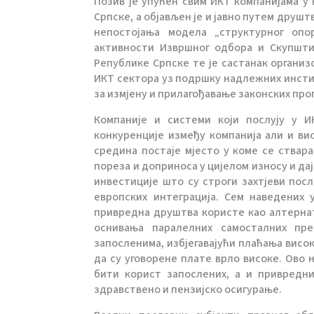
Позив је упућен свим ИКТ компанијама у
Српске, а објављен је и јавно путем дру
непостојања модела „структурног опо
активности Извршног одбора и Скупшти
Републике Српске те је састанак органи
ИКТ сектора уз подршку надлежних инсти
за измјену и прилагођавање законских про
Компаније и системи који послују у 
конкуренције између компанија али и ви
средина постаје мјесто у коме се ствара
пореза и доприноса у цијелом износу и да
инвестиције што су строги захтјеви пос
европских интеграција. Сем наведених
привредна друштва користе као алтернат
оснивања паралелних самосталних пре
запосленима, избјегавајући плаћања висо
да су уговорене плате врло високе. Ово 
бити корист запослених, а и привредн
здравствено и пензијско осигурање.