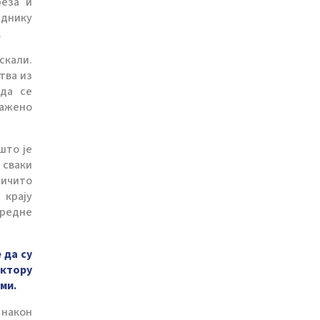
реза и
аднику
.
скали.
тва из
 да се
ражено
што је
 сваки
ричито
 крају
аредне
 да су
ектору
ми.
 након