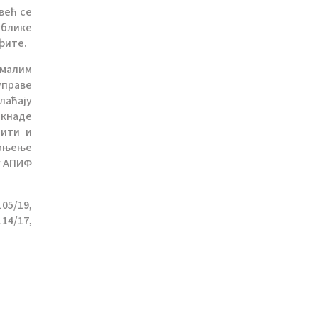
већ се
ублике
фите.
 малим
управе
лаћају
акнаде
бити и
мањење
у АПИФ
05/19,
14/17,