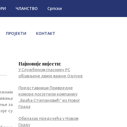
ОРИ
ЧЛАНСТВО
Српски
ПРОЈЕКТИ
КОНТАКТ
Најновије вијести:
У Службеном гласнику РС
објављене двије важне Одлуке
Представници Привредне
ежним
коморе посјетили компанију
зивања
„Браћа Стјепановић“ из Новог
ење за
Града
оје су
Обилазак предузећа у Новом
Граду