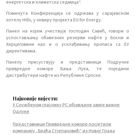
енергетска и климатска седмица“.
Поменута Конференција се одржава у сарајевском
хотелу Hills, у оквиру пројекта EU for Energy.
Панел на којем учествује господин Савић, говори о
успостављању обавезних резерви нафте у Босни и
Херцеговини као и о усклађивању прописа са ЕУ
директивама.
Панелу присуствују и представници Подручне
привредне коморе Бања Лука, те поједини
дистрибутери нафте из Републике Српске.
Најновије вијести:
У Службеном гласнику РС објављене двије важне
Одлуке
Представници Привредне коморе посјетили
компанију „Браћа Стјепановић“ из Новог Града