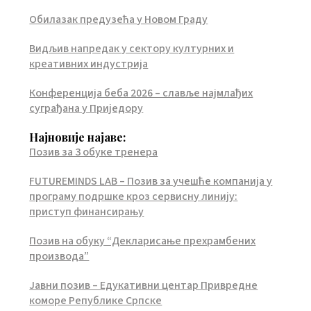
Обилазак предузећа у Новом Граду
Видљив напредак у сектору културних и
креативних индустрија
Конференција беба 2026 – славље најмлађих
суграђана у Приједору
Најновије најаве:
Позив за 3 обуке тренера
FUTUREMINDS LAB – Позив за учешће компанија у
програму подршке кроз сервисну линију:
приступ финансирању
Позив на обуку “Декларисање прехрамбених
производа”
Јавни позив – Едукативни центар Привредне
коморе Републике Српске