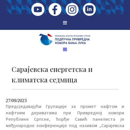
Сарајевска енергетска и
климатска седмица
27/09/2023
Предсједавајући Групације за промет нафтом и
нафтним дериватима при Привредној комори
Републике Српске, Ђорђе Савић панелиста је
међународне конференције под називом „Сарајевска