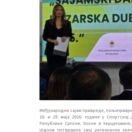
Међународни сајам привреде, пољопривред
28. и 29. маја 2026. године у Спортско
Републике Српске, Босне и Херцеговине,
једном потврдила свој регионални зна