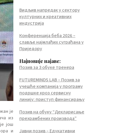
Видљив напредак у сектору
културних и креативних
индустрија
Конференција беба 2026 –
славље најмлађих суграђана у
Приједору
Најновије најаве:
Позив за 3 обуке тренера
FUTUREMINDS LAB – Позив за
учешће компанија у програму
подршке кроз сервисну
линију: приступ финансирању
жан је
Позив на обуку “Декларисање
ача из
прехрамбених производа”
је још
Јавни позив – Едукативни
тора и