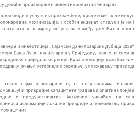
ју домаће производње и инвестиционих потенцијала.
производи и услуге из прехрамбене, дрвне и металне индус
опривредне механизације. Посебан акценат стављен је на 
 контаката и размјену искустава између домаћих и инос
вреде и инвестиција „Сајамски дани Козарска Дубица 2026“,
мора Бања Лука, канцеларија у Приједору, која је на свом 
ивреднике приједорске регије. Кроз промоцију домаћих ком
 подршку јачању регионалне сарадње, умрежавању привред
 током сајма разговарали су са посјетиоцима, излага
омовишући привредне капацитете градова и општина прије
водње и предузетништва. Активним учешћем на саја
оприноси афирмацији локалне привреде и повезивању прив
м тржиштима.