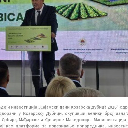
е и инвестиција „Сајамски дани Козарска Дубица 2026“ одр
ј дворани у Козарској Дубици, окупивши велики број излаг
 Србије, Мађарске и Сјеверне Македоније. Манифестација 
чај као платформа за повезивање привредника, инвести