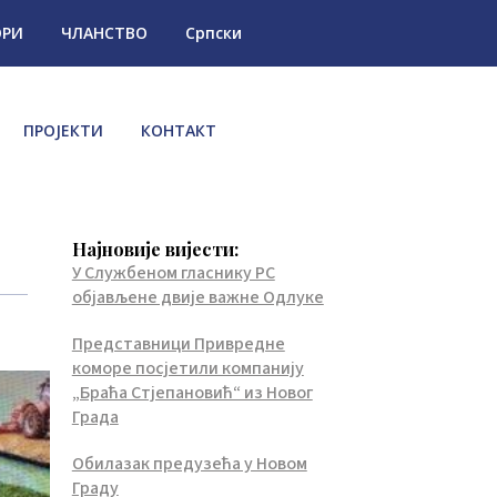
ОРИ
ЧЛАНСТВО
Српски
ПРОЈЕКТИ
КОНТАКТ
Најновије вијести:
У Службеном гласнику РС
објављене двије важне Одлуке
Представници Привредне
коморе посјетили компанију
„Браћа Стјепановић“ из Новог
Града
Обилазак предузећа у Новом
Граду