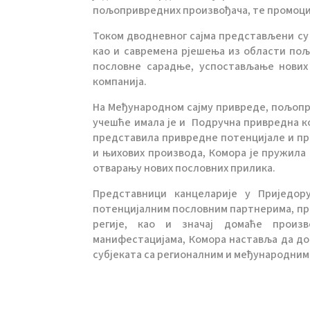
пољопривредних произвођача, те промоци
Током дводневног сајма представљени су 
као и савремена рјешења из области пољ
пословне сарадње, успостављање нових
компанија.
На Међународном сајму привреде, пољопри
учешће имала је и Подручна привредна ко
представила привредне потенцијале и пр
и њихових производа, Комора је пружила
отварању нових пословних прилика.
Представници канцеларије у Приједору
потенцијалним пословним партнерима, пр
регије, као и значај домаће произ
манифестацијама, Комора наставља да д
субјеката са регионалним и међународни