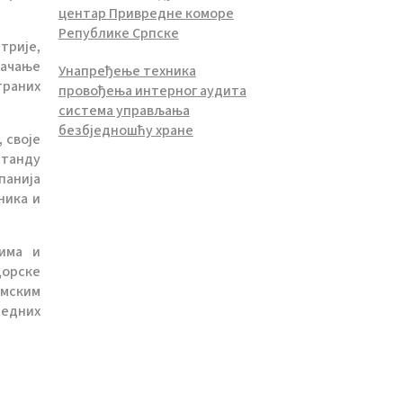
центар Привредне коморе
Републике Српске
трије,
јачање
Унапређење техника
траних
провођења интерног аудита
система управљања
безбједношћу хране
 своје
штанду
панија
ника и
чима и
дорске
мским
редних