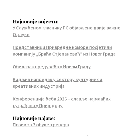
Најновије вијести:
У Службеном гласнику РС објављене двије важне
Одлуке
Представници Привредне коморе посјетили
компанију „Браћа Стјепановић“ из Новог Града
Обилазак предузећа у Новом Граду
Видљив напредак у сектору културних и
креативних индустрија
Конференција беба 2026 – славље најмлађих
суграђана у Приједору
Најновије најаве:
Позив за 3 обуке тренера