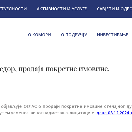
КТУЕЛНОСТИ
АКТИВНОСТИ И УСЛУГЕ
САВЈЕТИ И ОДБ
О КОМОРИ
О ПОДРУЧЈУ
ИНВЕСТИРАЊЕ
едор, продаја покретне имовине,
у објављује ОГЛАС о продаји покретне имовине стечајног д
путем усменог јавног надметања-лицитације,
дана 03.12.2024. 