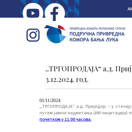
А
,,ТРГОПРОДАЈА“ а.д. Приј
3.12.2024. год.
01/11/2024
,,ТРГОПРОДАЈА“ а.д. Приједор – у стечај
путем јавног надметања (ИИ лицитација) 
почетком у 11.00 часова.