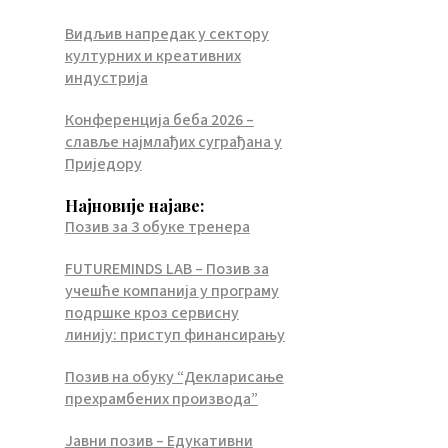
Видљив напредак у сектору
културних и креативних
индустрија
Конференција беба 2026 –
славље најмлађих суграђана у
Приједору
Најновије најаве:
Позив за 3 обуке тренера
FUTUREMINDS LAB – Позив за
учешће компанија у програму
подршке кроз сервисну
линију: приступ финансирању
Позив на обуку “Декларисање
прехрамбених производа”
Јавни позив – Едукативни