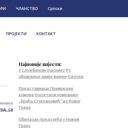
ОРИ
ЧЛАНСТВО
Српски
ПРОЈЕКТИ
КОНТАКТ
Најновије вијести:
У Службеном гласнику РС
објављене двије важне Одлуке
Представници Привредне
коморе посјетили компанију
„Браћа Стјепановић“ из Новог
ужника
Града
год. са
Обилазак предузећа у Новом
Граду