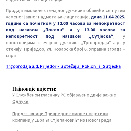
Продаја имовине стечајног дужника обавиће се путем
усменог јавног надметања-лицитације,
дана 11.04.2025.
године са почетком у 12.00 часова за непокретност
под називом ,,Поклон“ и у 13.00 часова за
непокретност под називом ,,Сутјеска“
, у
просторијама стечајног дужника ,,Тргопродаја“ а.д. у
стечају Приједор, Ул. Козарска број 6, Управна зграда –
спрат.
Trgoprodaja a.d. Prijedor – u stečaju_Poklon_i_Sutjeska
Најновије вијести:
У Службеном гласнику РС објављене двије важне
Одлуке
Представници Привредне коморе посјетили
компанију „Браћа Стјепановић“ из Новог Града