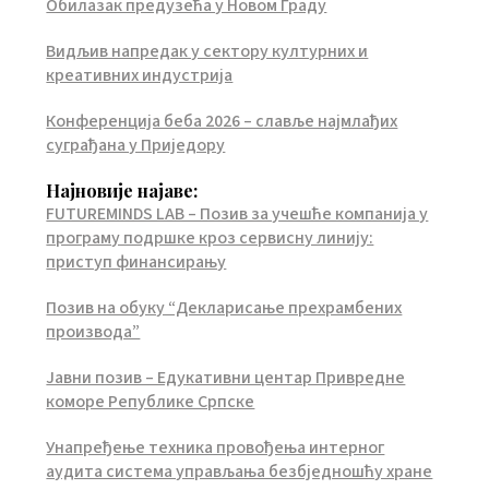
Обилазак предузећа у Новом Граду
Видљив напредак у сектору културних и
креативних индустрија
Конференција беба 2026 – славље најмлађих
суграђана у Приједору
Најновије најаве:
FUTUREMINDS LAB – Позив за учешће компанија у
програму подршке кроз сервисну линију:
приступ финансирању
Позив на обуку “Декларисање прехрамбених
производа”
Јавни позив – Едукативни центар Привредне
коморе Републике Српске
Унапређење техника провођења интерног
аудита система управљања безбједношћу хране