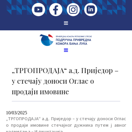
„ТРГОПРОДАЈА“ а.д. Приједор –
у стечају доноси Оглас о
продаји имовине
10/03/2025
„ТРГОПРОДАЈА“ а.д. Приједор – у стечају доноси Оглас
о продаји имовине стечајног дужника путем ј авног
надметања – И лицитација.