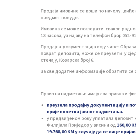
Продаја имовине се врши по начелу ,,виђе
предмет понуде.
Имовина се може погледати сваког радног 
13 часова, уз најаву на телефон број: 052-9
Продајна документација коју чине: Образа
поврат депозита, може се преузети у сјед
стечају, Козарска број 6.
За све додатне информације обратити се с
Право на надметање имају сва правна и фи
преузела продајну документацију и п
прије почетка јавног надметања.
у предвиђеном року уплатила депозит на
Филијала Приједор у висини од
160,00 К
19.768,00 КМ у случају да се лице приј