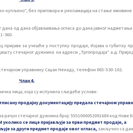
но-купљено“, без приговора и рекламација на стање имовине к
дана од дана објављивања огласа до дана јавног надметања 
11-360.
ц пријаве за учешће у поступку продаје, Изјава о губитку пр
ишту стечајног дужника на адреси „Тргопродаја“ а.д. Пријед
течајном управнику Саџак Ненаду, телефон 065-530-102.
Члан 4.
зичка лица, која су испунила сљедеће услове:
отписану продајну документацију предала стечајном управ
 рачун стечајног дужника број: 5551000052091684 код Нове Б
М уколико се лице пријављује за први предмет продаје, а
ављује за други предмет продаје овог огласа,
закључно са да