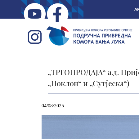
А
„ТРГОПРОДАЈА“ а.д. Прије
„Поклон“ и „Сутјеска“)
04/08/2025