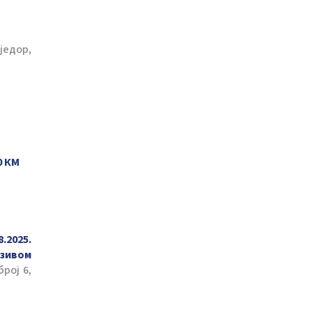
једор,
0 КМ
8.
2025.
азивом
број 6,