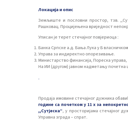
Локација и опис
Земљиште и пословни простор, тзв. ,,Су
Рашковац. Процијењена вриједност непокр
Уписан је терет стечајног повјериоца :
Банка Српске а.д. Бања Лука у Б власничком
Управа за индиректно опорезивање.
Министарство финансија, Пореска управа,
На ИИ (другом) јавном надметању почетна
Продаја имовине стечајног дужника обави
године са почетком у 11 х за непокретн
,,Сутјеска“
, у просторијама стечајног дуж
Управна зграда – спрат.