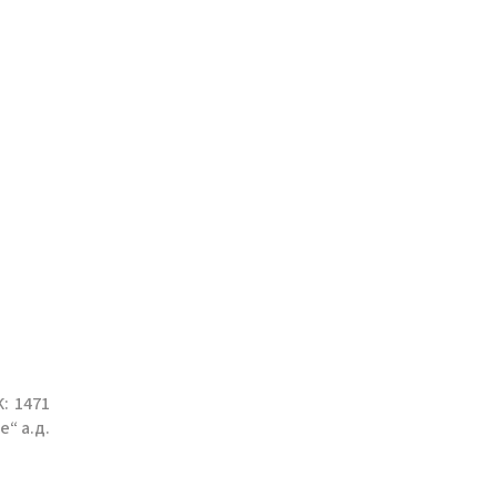
: 1471
е“ а.д.