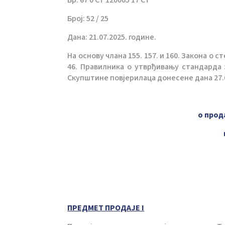
Број: 52 / 25
Дана: 21.07.2025. године.
На основу члана 155. 157. и 160. Закона о ст
46. Правилника о утврђивању стандарда з
Скупштине повјерилаца донесене дана 27.06
о прод
ПРЕДМЕТ ПРОДАЈЕ I