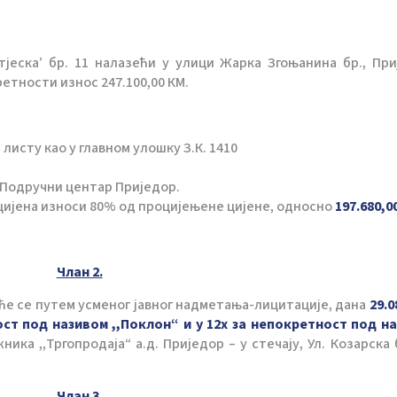
тјеска’ бр. 11 налазећи у улици Жарка Згоњанина бр., При
етности износ 247.100,00 КМ.
 листу као у главном улошку З.К. 1410
 Подручни центар Приједор.
 цијена износи 80% од процијењене цијене, односно
197.680,0
Члан 2.
ће се путем усменог јавног надметања-лицитације, дана
29.0
ост под називом ,,Поклон“ и у 12х за непокретност под н
ника ,,Тргопродаја“ а.д. Приједор – у стечају, Ул. Козарска 
Члан 3.