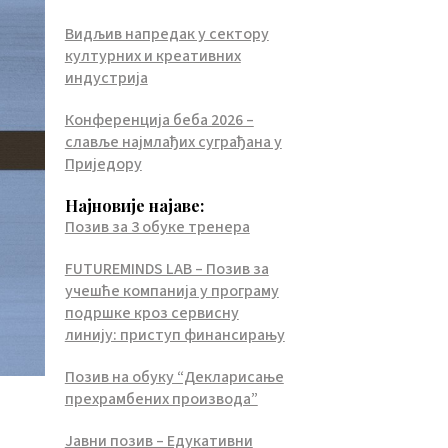
Видљив напредак у сектору
културних и креативних
индустрија
Конференција беба 2026 –
славље најмлађих суграђана у
Приједору
Најновије најаве:
Позив за 3 обуке тренера
FUTUREMINDS LAB – Позив за
учешће компанија у програму
подршке кроз сервисну
линију: приступ финансирању
Позив на обуку “Декларисање
прехрамбених производа”
Јавни позив – Едукативни