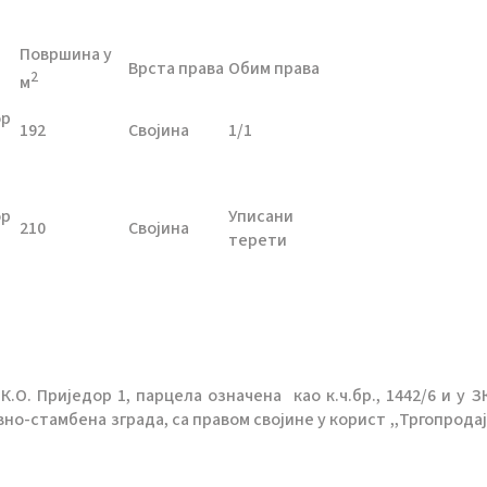
Површина у
Врста права
Обим права
2
м
ор
192
Својина
1/1
ор
Уписани
210
Својина
терети
К.О. Приједор 1, парцела означена као к.ч.бр., 1442/6 и у ЗК
вно-стамбена зграда, са правом својине у корист ,,Тргопродај