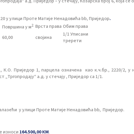
продаја“ а.д. Приједор – у стечају, Козарска број 6, која се
 20 у улици Проте Матије Ненадовића bb, Приједор
.
2
Врста права
Обим права
Површина у м
1/1 Уписани
60,00
својина
тререти
, К.О. Приједор 1, парцела означена као к.ч.бр., 2220/2, у 
 „Тргопродају“ а.д. у стечају , Приједор са 1/1.
алазећи у улици Проте Матије Ненадовића bb, Приједор.
е износи
164.500,00 КМ
.