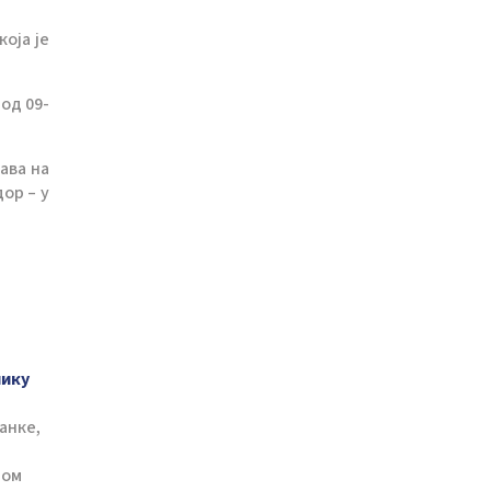
оја је
од 09-
ава на
ор – у
нику
анке,
ном