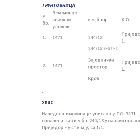
ГРУНТОВНИЦА
Земљишно
Р.
књижни
к.ч. број
К.О.
бр.
уложак
Пријед
1.
1471
244/18
1.
244/18 Е-ЗП-1
Заједнички
Пријед
2.
1471
простор
1.
Кров
Упис
Наведена имовина је уписана у ПЛ: 3431 , 
означена као к.ч.бр. 244/18 у нарави посло
Приједор – у стечају, са 1/1.