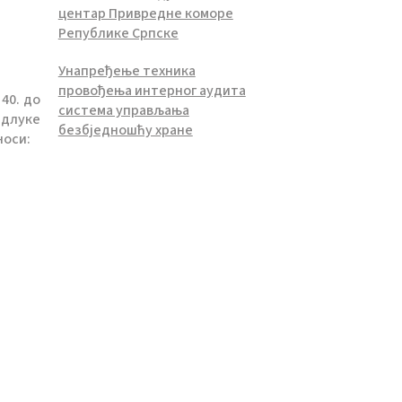
центар Привредне коморе
Републике Српске
Унапређење техника
провођења интерног аудита
 40. до
система управљања
Одлуке
безбједношћу хране
носи: