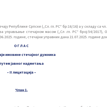
ечају Републике Српске („Сл. гл. РС“ бр:16/16) а у складу са чл.
а управљање стечајном масом („Сл .гл. РС“ број:54/2017), 
.2025. године, стечајни управник дана 21.07.2025. године до
О Г Л А С
аји имовине стечајног дужника
путем јавног надметања
– II лицитација –
Члан 1.