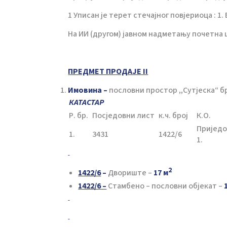
1 Уписан је терет стечајног повјериоца : 1.
На ИИ (другом) јавном надметању почетна
ПРЕДМЕТ ПРОДАЈЕ II
Имовина –
пословни простор ,,Сутјеска“ б
КАТАСТАР
Р. бр.
Посједовни лист
к.ч. број
К.О.
Пријед
1.
3431
1422/6
1.
2
1422/6
–
Двориште –
17 м
1422/6 –
Стамбено – пословни објекат –
1