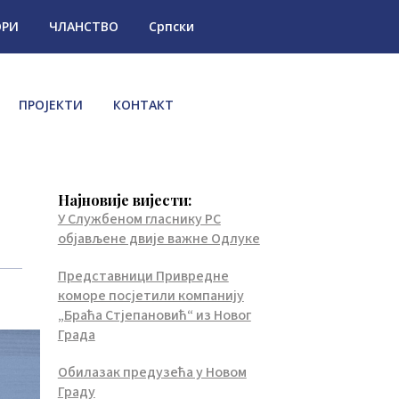
ОРИ
ЧЛАНСТВО
Српски
ПРОЈЕКТИ
КОНТАКТ
Најновије вијести:
У Службеном гласнику РС
објављене двије важне Одлуке
Представници Привредне
коморе посјетили компанију
„Браћа Стјепановић“ из Новог
Града
Обилазак предузећа у Новом
Граду