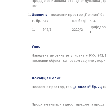
Продаје се имовина стечајног дужника „Трго
на:
Имовина –
пословни простор „Поклон“ бр:
Р. бр.
КУУ
к.ч. број
К.О.
Приједор
1.
942/1
2220/2
1.
Упис
Наведена имовина је уписана у КУУ: 942/1
пословни објекат са правом својине у корист
Локација и опис
Пословни простор, тзв.
„Поклон“ бр. 20,
н
Процијењена вриједност предмета продај