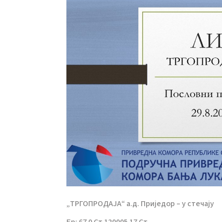
„ТРГОПРОДАЈА“ а.д. Приједор – у стечају
Бр: 67 0 Ст 120005 17 Ст