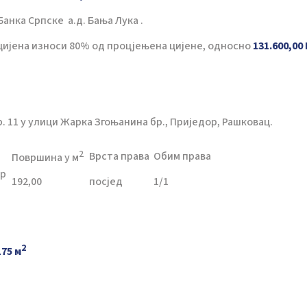
 Банка Српске а.д. Бања Лука .
 цијена износи 80% од процјењена цијене, односно
131.600,00
р. 11 у улици Жарка Згоњанина бр., Приједор, Рашковац.
2
Врста права
Обим права
Површина у м
ор
192,00
посјед
1/1
2
75 м