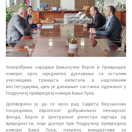
Унапређење сарадње Бањалучке берзе и Привредне
коморе, кроз заједничко дјеловање са осталим
учесницима тржишта капитала и надлежним
институцијама, циљ је данашњег састанка одржаног у
Подручној привредној комори Бања Лука.
Договорено је да се кроз рад Савјета берзанских
посредника, Европског добровољног пензијског
фонда, Берзе и Централног регистра хартија од
вриједности, који дјелује при Подручној привредној
комори Бања Лука, покрену иницијативе за