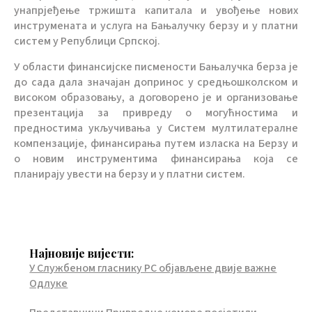
унапрјеђење тржишта капитала и увођење нових
инструмената и услуга на Бањалучку берзу и у платни
систем у Републици Српској.
У области финансијске писмености Бањалучка берза је
до сада дала значајан допринос у средњошколском и
високом образовању, а договорено је и организовање
презентација за привреду о могућностима и
предностима укључивања у Систем мултилатералне
компензације, финансирања путем изласка на Берзу и
о новим инструментима финансирања која се
планирају увести на берзу и у платни систем.
Најновије вијести:
У Службеном гласнику РС објављене двије важне
Одлуке