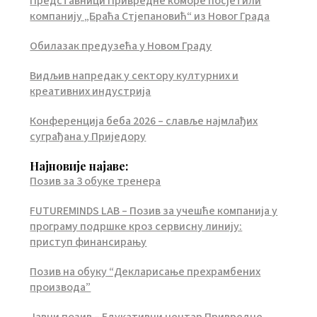
Представници Привредне коморе посјетили
компанију „Браћа Стјепановић“ из Новог Града
Обилазак предузећа у Новом Граду
Видљив напредак у сектору културних и
креативних индустрија
Конференција беба 2026 – славље најмлађих
суграђана у Приједору
Најновије најаве:
Позив за 3 обуке тренера
FUTUREMINDS LAB – Позив за учешће компанија у
програму подршке кроз сервисну линију:
приступ финансирању
Позив на обуку “Декларисање прехрамбених
производа”