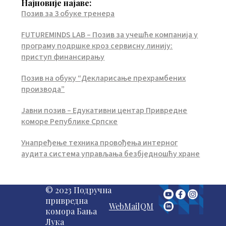
Најновије најаве:
Позив за 3 обуке тренера
FUTUREMINDS LAB – Позив за учешће компанија у
програму подршке кроз сервисну линију:
приступ финансирању
Позив на обуку “Декларисање прехрамбених
производа”
Јавни позив – Едукативни центар Привредне
коморе Републике Српске
Унапређење техника провођења интерног
аудита система управљања безбједношћу хране
© 2023 Подручна
привредна
WebMail
QM
комора Бања
Лука