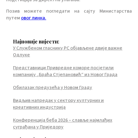
Позив можете погледати на сајту Министарства
путем
овог линка.
Најновије вијести:
У Службеном гласнику РС објављене двије важне
Одлуке
Представници Привредне коморе посјетили
компанију „Браћа Стјепановић“ из Новог Града
Обилазак предузећа у Новом Граду
Видљив напредак у сектору културних и
креативних индустрија
Конференција беба 2026 – славље најмлађих
суграђана у Приједору