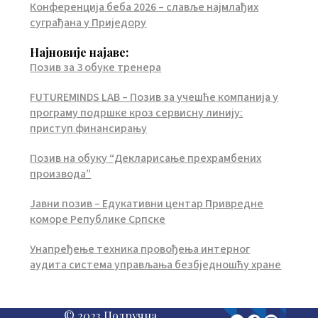
Конференција беба 2026 – славље најмлађих
суграђана у Приједору
Најновије најаве:
Позив за 3 обуке тренера
FUTUREMINDS LAB – Позив за учешће компанија у
програму подршке кроз сервисну линију:
приступ финансирању
Позив на обуку “Декларисање прехрамбених
производа”
Јавни позив – Едукативни центар Привредне
коморе Републике Српске
Унапређење техника провођења интерног
аудита система управљања безбједношћу хране
© 2023 Подручна