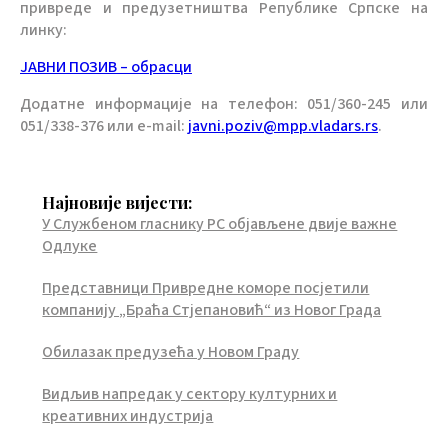
привреде и предузетништва Републике Српске на
линку:
ЈАВНИ ПОЗИВ – обрасци
Додатне информације на телефон: 051/360-245 или
051/338-376 или e-mail:
јavni.poziv@mpp.vladars.rs
.
Најновије вијести:
У Службеном гласнику РС објављене двије важне
Одлуке
Представници Привредне коморе посјетили
компанију „Браћа Стјепановић“ из Новог Града
Обилазак предузећа у Новом Граду
Видљив напредак у сектору културних и
креативних индустрија