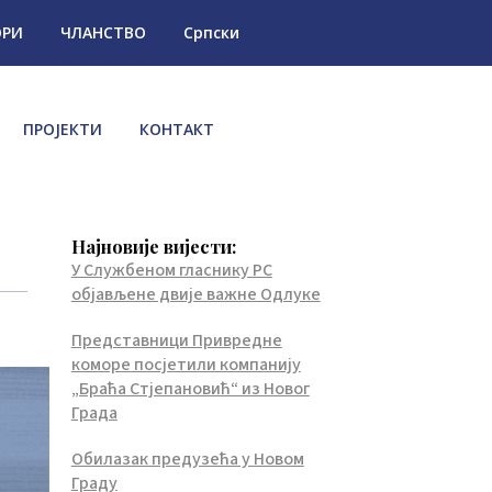
ОРИ
ЧЛАНСТВО
Српски
ПРОЈЕКТИ
КОНТАКТ
Најновије вијести:
У Службеном гласнику РС
објављене двије важне Одлуке
Представници Привредне
коморе посјетили компанију
„Браћа Стјепановић“ из Новог
Града
Обилазак предузећа у Новом
Граду