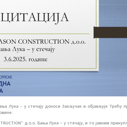
ања Лука – у стечају доноси Закључак и објављује Трећу п
овине.
UCTION’’ д.о.о. Бања Лука – у стечају, и то јавним прику