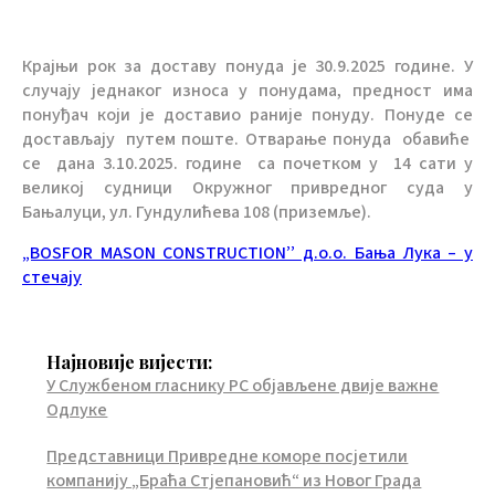
Крајњи рок за доставу понуда је 30.9.2025 године. У
случају једнаког износа у понудама, предност има
понуђач који је доставио раније понуду. Понуде се
достављају путем поште. Отварање понуда обавиће
се дана 3.10.2025. године са почетком у 14 сати у
великој судници Окружног привредног суда у
Бањалуци, ул. Гундулићева 108 (приземље).
„BOSFOR MASON CONSTRUCTION’’ д.о.о. Бања Лука – у
стечају
Најновије вијести:
У Службеном гласнику РС објављене двије важне
Одлуке
Представници Привредне коморе посјетили
компанију „Браћа Стјепановић“ из Новог Града