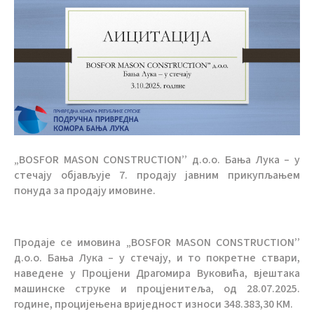
„BOSFOR MASON CONSTRUCTION’’ д.о.о. Бања Лука – у
стечају објављује 7. продају јавним прикупљањем
понуда за продају имовине.
Продаје се имовина „BOSFOR MASON CONSTRUCTION’’
д.о.о. Бања Лука – у стечају, и то покретне ствари,
наведене у Процјени Драгомира Вуковића, вјештака
машинске струке и процјенитеља, од 28.07.2025.
године, процијењена вриједност износи 348.383,30 КМ.