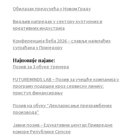
Обилазак предузећа у Новом Граду
Видљив напредак у сектору културних и
креативних индустрија
Конференција беба 2026 – славље најмлађих
суграђана у Приједору
Најновије најаве:
Позив за 3 обуке тренера
FUTUREMINDS LAB – Позив за учешће компанија у
програму подршке кроз сервисну линију:
приступ финансирању
Позив на обуку “Декларисање прехрамбених
производа”
Јавни позив – Едукативни центар Привредне
коморе Републике Српске