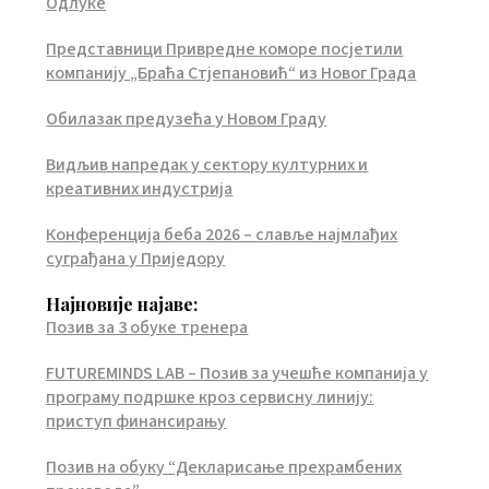
Одлуке
Представници Привредне коморе посјетили
компанију „Браћа Стјепановић“ из Новог Града
Обилазак предузећа у Новом Граду
Видљив напредак у сектору културних и
креативних индустрија
Конференција беба 2026 – славље најмлађих
суграђана у Приједору
Најновије најаве:
Позив за 3 обуке тренера
FUTUREMINDS LAB – Позив за учешће компанија у
програму подршке кроз сервисну линију:
приступ финансирању
Позив на обуку “Декларисање прехрамбених