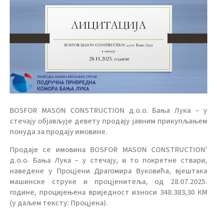
BOSFOR MASON CONSTRUCTION д.о.о. Бања Лука – у
стечају објављује девету продају јавним прикупљањем
понуда за продају имовине.
Продаје се имовина BOSFOR MASON CONSTRUCTION’
д.о.о. Бања Лука – у стечају, и то покретне ствари,
наведене у Процјени Драгомира Вуковића, вјештака
машинске струке и процјенитеља, од 28.07.2025.
године, процијењена вриједност износи 348.383,30 КМ
(у даљем тексту: Процјена).