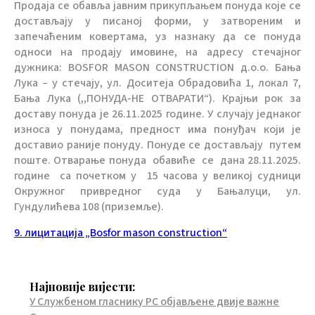
Продаја се обавља јавним прикупљањем понуда које се
достављају у писаној форми, у затвореним и
запечаћеним ковертама, уз назнаку да се понуда
односи на продају имовине, на адресу стечајног
дужника: BOSFOR MASON CONSTRUCTION д.о.о. Бања
Лука – у стечају, ул. Доситеја Обрадовића 1, локал 7,
Бања Лука (,,ПОНУДА-НЕ ОТВАРАТИ“). Крајњи рок за
доставу понуда је 26.11.2025 године. У случају једнаког
износа у понудама, предност има понуђач који је
доставио раније понуду. Понуде се достављају путем
поште. Отварање понуда обавиће се дана 28.11.2025.
године са почетком у 15 часова у великој судници
Окружног привредног суда у Бањалуци, ул.
Гундулићева 108 (приземље).
9. лицитација „Bosfor mason construction“
Најновије вијести:
У Службеном гласнику РС објављене двије важне