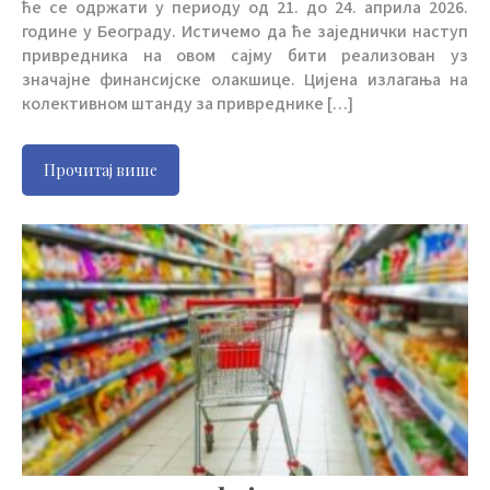
ће се одржати у периоду од 21. до 24. априла 2026.
године у Београду. Истичемо да ће заједнички наступ
привредника на овом сајму бити реализован уз
значајне финансијске олакшице. Цијена излагања на
колективном штанду за привреднике […]
Прочитај више