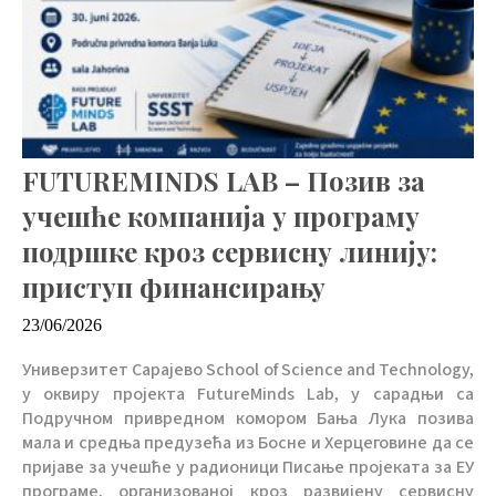
FUTUREMINDS LAB – Позив за
учешће компанија у програму
подршке кроз сервисну линију:
приступ финансирању
23/06/2026
Универзитет Сарајево School of Science and Technology,
у оквиру пројекта FutureMinds Lab, у сарадњи са
Подручном привредном комором Бања Лука позива
мала и средња предузећа из Босне и Херцеговине да се
пријаве за учешће у радионици Писање пројеката за ЕУ
програме, организованој кроз развијену сервисну