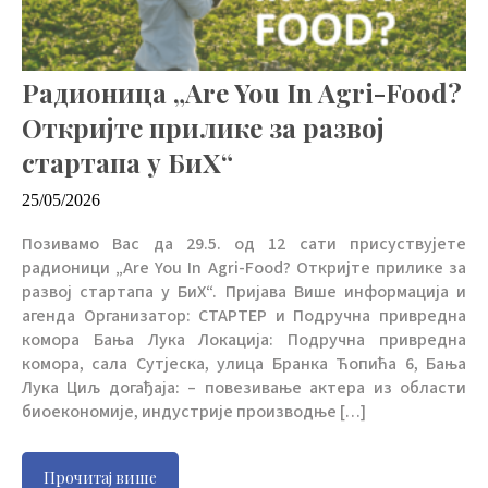
Радионица „Are You In Agri-Food?
Откријте прилике за развој
стартапа у БиХ“
25/05/2026
Позивамо Вас да 29.5. од 12 сати присуствујете
радионици „Are You In Agri-Food? Откријте прилике за
развој стартапа у БиХ“. Пријава Више информација и
агенда Организатор: СТАРТЕР и Подручна привредна
комора Бања Лука Локација: Подручна привредна
комора, сала Сутјеска, улица Бранка Ћопића 6, Бања
Лука Циљ догађаја: – повезивање актера из области
биоекономије, индустрије производње […]
Прочитај више