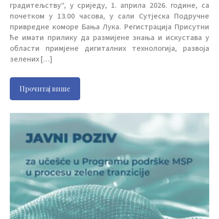
градитељству“, у сриједу, 1. априла 2026. године, са
почетком у 13.00 часова, у сали Сутјеска Подручне
привредне коморе Бања Лука. Регистрација Присутни
ће имати прилику да размијене знања и искустава у
области примјене дигиталних технологија, развоја
зелених […]
Прочитај више