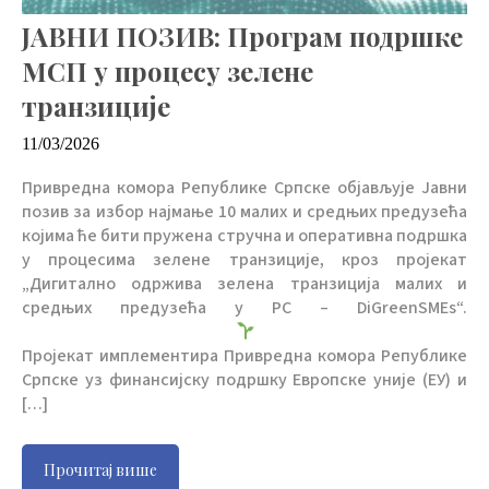
ЈАВНИ ПОЗИВ: Програм подршке
МСП у процесу зелене
транзиције
11/03/2026
Привредна комора Републике Српске објављује Јавни
позив за избор најмање 10 малих и средњих предузећа
којима ће бити пружена стручна и оперативна подршка
у процесима зелене транзиције, кроз пројекат
„Дигитално одржива зелена транзиција малих и
средњих предузећа у РС – DiGreenSMEs“.
Пројекат имплементира Привредна комора Републике
Српске уз финансијску подршку Европске уније (ЕУ) и
[…]
Прочитај више