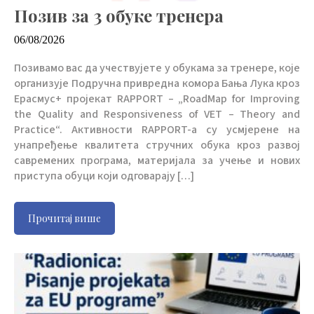
Позив за 3 обуке тренера
06/08/2026
Позивамо вас да учествујете у обукама за тренере, које
организује Подручна привредна комора Бања Лука кроз
Ерасмус+ пројекат RAPPORT – „RoadMap for Improving
the Quality and Responsiveness of VET – Theory and
Practice“. Активности RAPPORT-a су усмјерене на
унапређење квалитета стручних обука кроз развој
савремених програма, материјала за учење и нових
приступа обуци који одговарају […]
Прочитај више