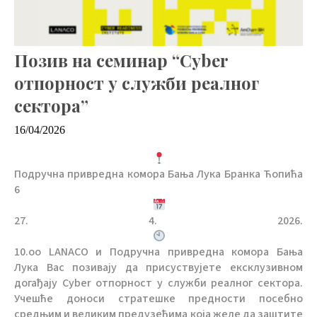
Позив на семинар “Cyber
отпорност у служби реалног
сектора”
16/04/2026
Подручна привредна комора Бања Лука Бранка Ћопића
6
27. 4. 2026.
10.оо LANACO и Подручна привредна комора Бања
Лука Вас позивају да присуствујете ексклузивном
догађају Cyber отпорност у служби реалног сектора.
Учешће доноси стратешке предности посебно
средњим и великим предузећима која желе да заштите