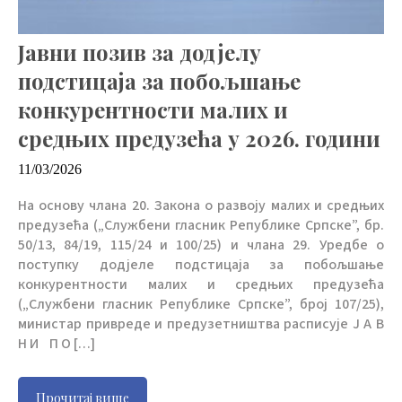
Јавни позив за додјелу
подстицаја за побољшање
конкурентности малих и
средњих предузећа у 2026. години
11/03/2026
На основу члана 20. Закона о развоју малих и средњих
предузећа („Службени гласник Републике Српске”, бр.
50/13, 84/19, 115/24 и 100/25) и члана 29. Уредбе о
поступку додјеле подстицаја за побољшање
конкурентности малих и средњих предузећа
(„Службени гласник Републике Српске”, број 107/25),
министар привреде и предузетништва расписује Ј А В
Н И П О […]
Прочитај више