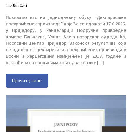
11/06/2026
Позивамо вас на једнодневну обуку “Декларисање
прехрамбених производа” која ће се одржати 17.6.2026.
у Приједору, у канцеларији Подручне привредне
коморе Бањалука, Улица Алеја козарског одреда бб,
Пословни центар Приједор, Законска регулатива која
се односи на декларисање прехрамбених производа у
Босни и Херцеговини измијењена је 2013. године и
усклађена са прописима који су на снази у […]
Прочитај више