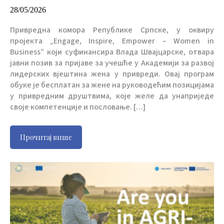
28/05/2026
Привредна комора Републике Српске, у оквиру
пројекта „Engage, Inspire, Empower – Women in
Business” који суфинансира Влада Швајцарске, отвара
јавни позив за пријаве за учешће у Академији за развој
лидерских вјештина жена у привреди. Овај програм
обуке је бесплатан за жене на руководећим позицијама
у привредним друштвима, које желе да унаприједе
своје компетенције и пословање. […]
Прочитај више