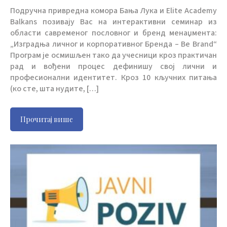
Подручна привредна комора Бања Лука и Elite Academy
Balkans позивају Вас на интерактивни семинар из
области савременог пословног и бренд менаџмента:
„Изградња личног и корпоративног Бренда – Be Brand“
Програм је осмишљен тако да учесници кроз практичан
рад и вођени процес дефинишу свој лични и
професионални идентитет. Кроз 10 кључних питања
(ко сте, шта нудите, […]
Прочитај више