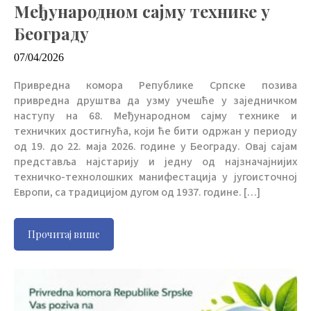
Међународном сајму технике у
Београду
07/04/2026
Привредна комора Републике Српске позива
привредна друштва да узму учешће у заједничком
наступу на 68. Међународном сајму технике и
техничких достигнућа, који ће бити одржан у периоду
од 19. до 22. маја 2026. године у Београду. Овај сајам
представља најстарију и једну од најзначајнијих
техничко-технолошких манифестација у југоисточној
Европи, са традицијом дугом од 1937. године. […]
Прочитај више