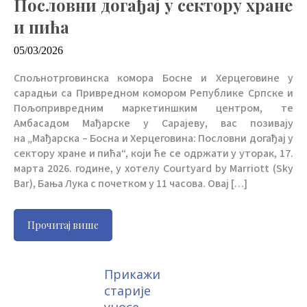
Пословни догађај у сектору хране
и пића
05/03/2026
Спољнотрговинска комора Босне и Херцеговине у
сарадњи са Привредном комором Републике Српске и
Пољопривредним маркетиншким центром, те
Амбасадом Мађарске у Сарајеву, вас позивају
на „Мађарска – Босна и Херцеговина: Пословни догађај у
сектору хране и пића“, који ће се одржати у уторак, 17.
марта 2026. године, у хотелу Courtyard by Marriott (Sky
Bar), Бања Лука с почетком у 11 часова. Овај […]
Прочитај више
Прикажи
старије
уносе