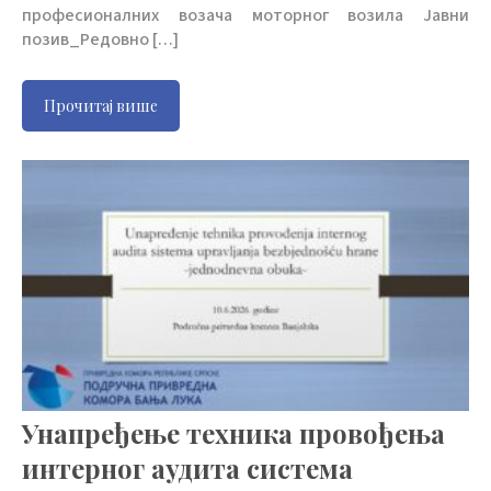
професионалних возача моторног возила Јавни
позив_Редовно […]
Прочитај више
Унапређење техника провођења
интерног аудита система