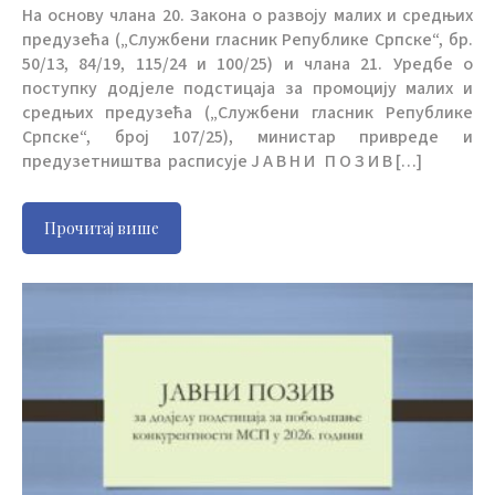
На основу члана 20. Закона о развоју малих и средњих
предузећа („Службени гласник Републике Српске“, бр.
50/13, 84/19, 115/24 и 100/25) и члана 21. Уредбе о
поступку додјеле подстицаја за промоцију малих и
средњих предузећа („Службени гласник Републике
Српске“, број 107/25), министар привреде и
предузетништва расписује Ј А В Н И П О З И В […]
Прочитај више