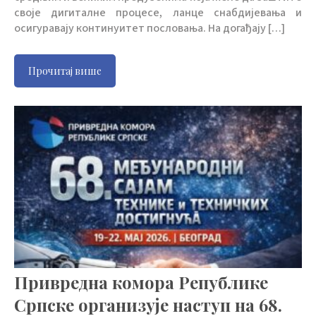
своје дигиталне процесе, ланце снабдијевања и
осигуравају континуитет пословања. На догађају […]
Прочитај више
Привредна комора Републике
Српске организује наступ на 68.