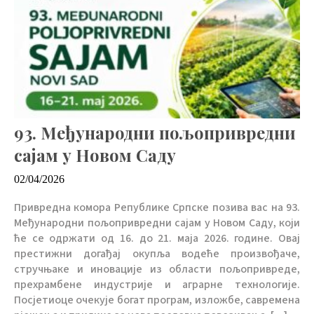
93. Међународни пољопривредни
сајам у Новом Саду
02/04/2026
Привредна комора Републике Српске позива вас на 93.
Међународни пољопривредни сајам у Новом Саду, који
ће се одржати од 16. до 21. маја 2026. године. Овај
престижни догађај окупља водеће произвођаче,
стручњаке и иновације из области пољопривреде,
прехрамбене индустрије и аграрне технологије.
Посјетиоце очекује богат програм, изложбе, савремена