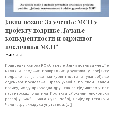
Јавни позив: За учешће МСП у
пројекту подршке „Јачање
конкурентности и одрживог
пословања МСП“
25/03/2026
Привредна комора РС објављује Јавни позив за учешће
малих и средњих привредних друштава у пројекту
подршке за јачање конкурентности и унапређење
одрживог пословања. Право учешћа, по овом Јавном
позиву, имају привредна друштва са сједиштем у пет
партнерских општина Пројекта „Локални економски
развој у БиХ“ – Бања Лука, Добој, Приједор,Теслић и
Челинац, у складу са упутством. […]