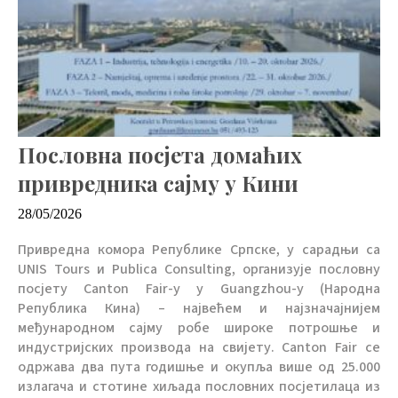
Пословна посјета домаћих
привредника сајму у Кини
28/05/2026
Привредна комора Републике Српске, у сарадњи са
UNIS Tours и Publica Consulting, организује пословну
посјету Canton Fair-у у Guangzhou-у (Народна
Република Кина) – највећем и најзначајнијем
међународном сајму робе широке потрошње и
индустријских производа на свијету. Canton Fair се
одржава два пута годишње и окупља више од 25.000
излагача и стотине хиљада пословних посјетилаца из