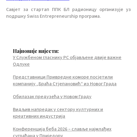
Савјет за стартап ППК БЛ радионицу организује уз
подршку Swiss Entrepreneurship програма.
Најновије вијести:
У Службеном гласнику РС објављене двије важне
Одлуке
Представници Привредне коморе посјетили
компанију „Браћа Стјепановић“ из Новог Града
Обилазак предузећа у Новом Граду
Видљив напредак у сектору културних и
креативних индустрија
Конференција беба 2026 – славље најмлађих
суграђана у Приједору