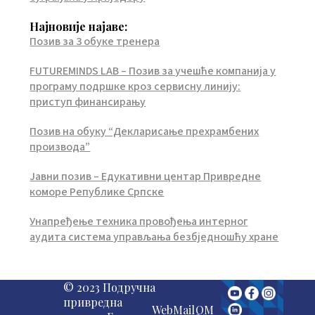
Најновије најаве:
Позив за 3 обуке тренера
FUTUREMINDS LAB – Позив за учешће компанија у
програму подршке кроз сервисну линију:
приступ финансирању
Позив на обуку “Декларисање прехрамбених
производа”
Јавни позив – Едукативни центар Привредне
коморе Републике Српске
Унапређење техника провођења интерног
аудита система управљања безбједношћу хране
© 2023 Подручна
привредна
WebMail
QM