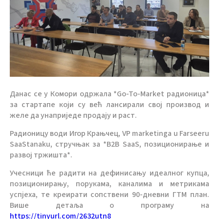
Данас се у Комори одржала *Go-To-Market радионица*
за стартапе који су већ лансирали свој производ и
желе да унаприједе продају и раст.
Радионицу води Игор Крањчец, VP marketinga u Farseeru
SaaStanaku, стручњак за *B2B SaaS, позиционирање и
развој тржишта*.
Учесници ће радити на дефинисању идеалног купца,
позиционирању, порукама, каналима и метрикама
успјеха, те креирати сопствени 90-дневни ГТМ план.
Више детаља о програму на
https://tinyurl.com/2632utn8