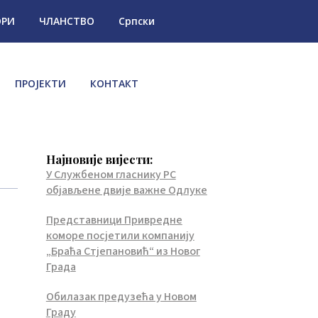
ОРИ
ЧЛАНСТВО
Српски
ПРОЈЕКТИ
КОНТАКТ
Најновије вијести:
У Службеном гласнику РС
објављене двије важне Одлуке
Представници Привредне
коморе посјетили компанију
„Браћа Стјепановић“ из Новог
Града
Обилазак предузећа у Новом
Граду