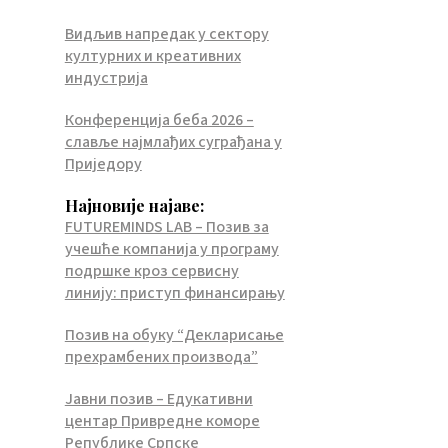
Видљив напредак у сектору
културних и креативних
индустрија
Конференција беба 2026 –
славље најмлађих суграђана у
Приједору
Најновије најаве:
FUTUREMINDS LAB – Позив за
учешће компанија у програму
подршке кроз сервисну
линију: приступ финансирању
Позив на обуку “Декларисање
прехрамбених производа”
Јавни позив – Едукативни
центар Привредне коморе
Републике Српске