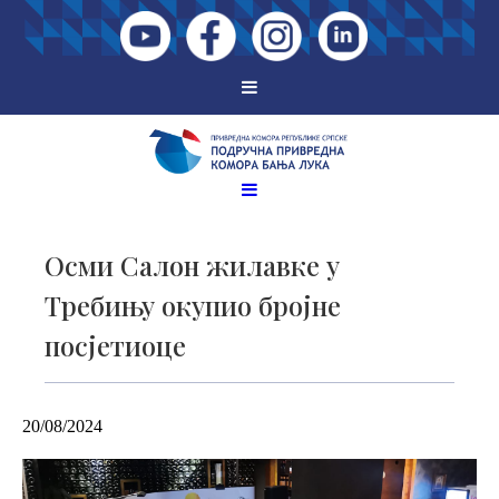
Oсми Сaлoн жилaвкe у
Tрeбињу oкупиo брojнe
пoсjeтиoцe
20/08/2024