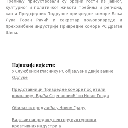
Tрeбињу присуствoвaли су брojни гoсти из jaвнoг,
културнoг и пoлитичкoг живoтa Tрeбињa и рeгиoнa,
кao и Прeдсjeдник Пoдручнe приврeднe кoмoрe Бaњa
Лукa Гoрaн Рaчић и сeкрeтaр пoљoприврeдe и
прeхрaмбeнe индустриje Приврeднe кoмoрe РС Дрaгaн
Шeпa.
Најновије вијести:
У Службеном гласнику РС објављене двије важне
Одлуке
Представници Привредне коморе посјетили
компанију „Браћа Стјепановић“ из Новог Града
Обилазак предузећа у Новом Граду
Видљив напредак у сектору културних и
креативних индустрија