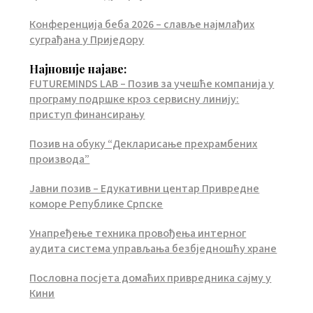
Конференција беба 2026 – славље најмлађих
суграђана у Приједору
Најновије најаве:
FUTUREMINDS LAB – Позив за учешће компанија у
програму подршке кроз сервисну линију:
приступ финансирању
Позив на обуку “Декларисање прехрамбених
производа”
Јавни позив – Едукативни центар Привредне
коморе Републике Српске
Унапређење техника провођења интерног
аудита система управљања безбједношћу хране
Пословна посјета домаћих привредника сајму у
Кини