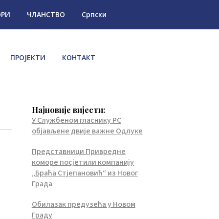
ОРИ
ЧЛАНСТВО
Српски
ПРОЈЕКТИ
КОНТАКТ
Најновије вијести:
У Службеном гласнику РС
објављене двије важне Одлуке
Представници Привредне
коморе посјетили компанију
„Браћа Стјепановић“ из Новог
Града
Обилазак предузећа у Новом
Граду