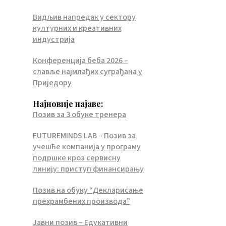
Видљив напредак у сектору
културних и креативних
индустрија
Конференција беба 2026 –
славље најмлађих суграђана у
Приједору
Најновије најаве:
Позив за 3 обуке тренера
FUTUREMINDS LAB – Позив за
учешће компанија у програму
подршке кроз сервисну
линију: приступ финансирању
Позив на обуку “Декларисање
прехрамбених производа”
Јавни позив – Едукативни