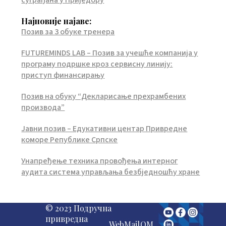
суграђана у Приједору
Најновије најаве:
Позив за 3 обуке тренера
FUTUREMINDS LAB – Позив за учешће компанија у
програму подршке кроз сервисну линију:
приступ финансирању
Позив на обуку “Декларисање прехрамбених
производа”
Јавни позив – Едукативни центар Привредне
коморе Републике Српске
Унапређење техника провођења интерног
аудита система управљања безбједношћу хране
© 2023 Подручна
привредна
WebMail
QM