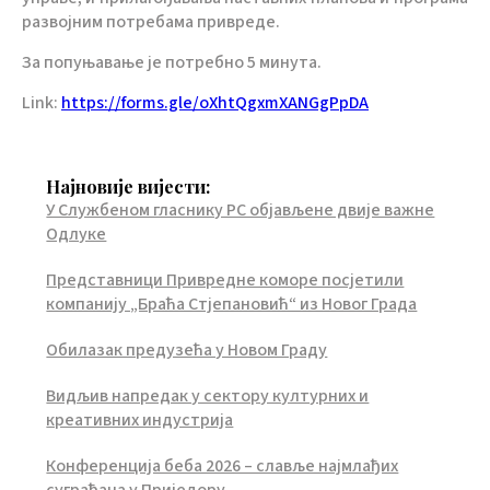
развојним потребама привреде.
За попуњавање је потребно 5 минута.
Link:
https://forms.gle/oXhtQgxmXANGgPpDA
Најновије вијести:
У Службеном гласнику РС објављене двије важне
Одлуке
Представници Привредне коморе посјетили
компанију „Браћа Стјепановић“ из Новог Града
Обилазак предузећа у Новом Граду
Видљив напредак у сектору културних и
креативних индустрија
Конференција беба 2026 – славље најмлађих