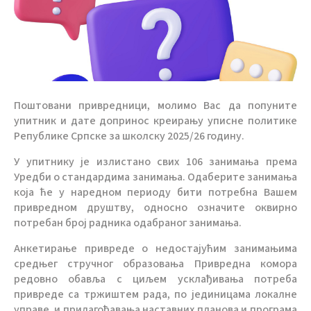
Поштовани привредници, молимо Вас да попуните
упитник и дате допринос креирању уписне политике
Републике Српске за школску 2025/26 годину.
У упитнику је излистано свих 106 занимања према
Уредби о стандардима занимања. Одаберите занимања
која ће у наредном периоду бити потребна Вашем
привредном друштву, односно означите оквирно
потребан број радника одабраног занимања.
Анкетирање привреде о недостајућим занимањима
средњег стручног образовања Привредна комора
редовно обавља с циљем усклађивања потреба
привреде са тржиштем рада, по јединицама локалне
управе, и прилагођавања наставних планова и програма