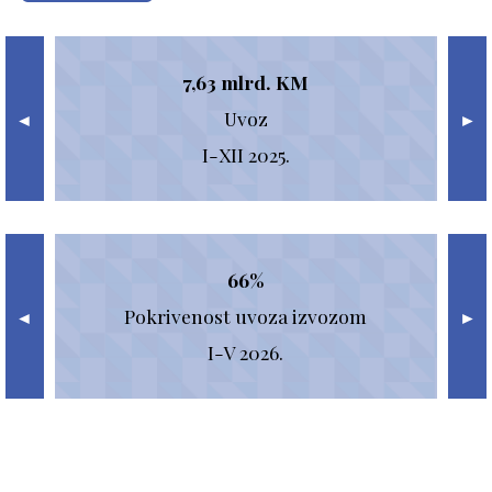
7,63 mlrd. KM
Uvoz
St
◄
►
I-XII 2025.
66%
Pokrivenost uvoza izvozom
◄
►
d
I-V 2026.
pr
(
Poslovni registar RS
2