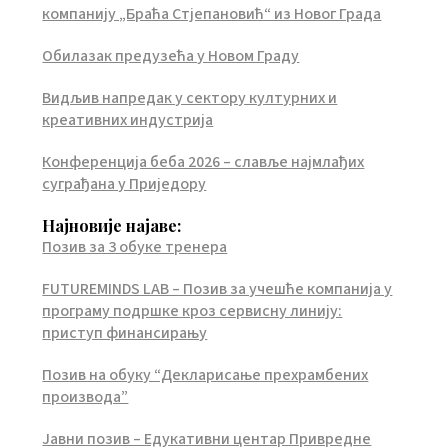
компанију „Браћа Стјепановић“ из Новог Града
Обилазак предузећа у Новом Граду
Видљив напредак у сектору културних и
креативних индустрија
Конференција беба 2026 – славље најмлађих
суграђана у Приједору
Најновије најаве:
Позив за 3 обуке тренера
FUTUREMINDS LAB – Позив за учешће компанија у
програму подршке кроз сервисну линију:
приступ финансирању
Позив на обуку “Декларисање прехрамбених
производа”
Јавни позив – Едукативни центар Привредне