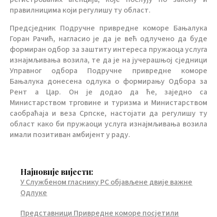
правилницима који регулишу ту област.
Предсједник Подручне привредне коморе Бањалука
Горан Рачић, нагласио је да је већ одлучено да буде
формиран одбор за заштиту интереса пружаоца услуга
изнајмљивања возила, те да је на јучерашњој сједници
Управног одбора Подручне привредне коморе
Бањалука донесена одлука о формирању Одбора за
Рент а Цар. Он је додао да ће, заједно са
Министарством трговине и туризма и Министарством
саобраћаја и веза Српске, настојати да регулишу ту
област како би пружаоци услуга изнајмљивања возила
имали позитиван амбијент у раду.
Најновије вијести:
У Службеном гласнику РС објављене двије важне
Одлуке
Представници Привредне коморе посјетили