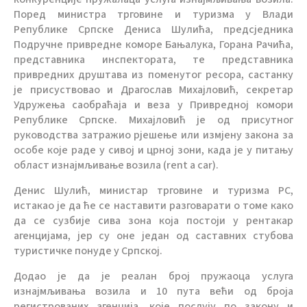
Поред министра трговине и туризма у Влади
Републике Српске Дениса Шулића, предсједника
Подручне привредне коморе Бањалука, Горана Рачића,
представника инспектората, те представника
привредних друштава из поменутог ресора, састанку
је присуствовао и Драгослав Михајловић, секретар
Удружења саобраћаја и веза у Привредној комори
Републике Српске. Михајловић је од присутног
руководства затражио рјешење или измјену закона за
особе које раде у сивој и црној зони, када је у питању
област изнајмљивање возила (rent a car).
Денис Шулић, министар трговине и туризма РС,
истакао је да ће се наставити разговарати о томе како
да се сузбије сива зона која постоји у рентакар
агенцијама, јер су оне један од саставних стубова
туристичке понуде у Српској.
Додао је да је реалан број пружаоца услуга
изнајмљивања возила и 10 пута већи од броја
регистрованих агенција, које послују по закону и