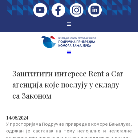
Заштитити интересе Rent a Car
агенција које послују у складу
са Законом
14/06/2024
У просторијама Подручне привредне коморе Бањалука,
одржан је састанак на тему нелојалне и нелегалне
конкуренције пружалаца услуга изнајмљивања возила.