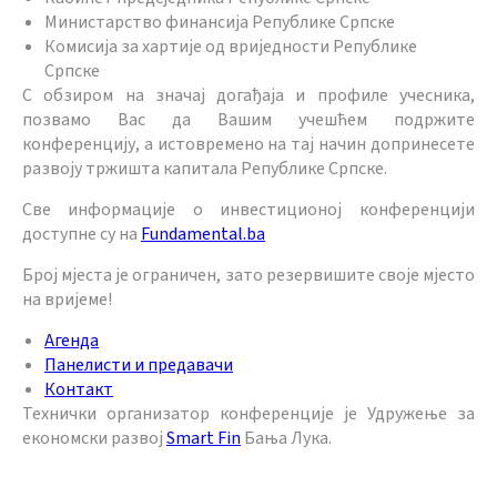
Министарство финансија Републике Српске
Комисија за хартије од вриједности Републике
Српске
С обзиром на значај догађаја и профиле учесника,
позвамо Вас да Вашим учешћем подржите
конференцију, а истовремено на тај начин допринесете
развоју тржишта капитала Републике Српске.
Све информације о инвестиционој конференцији
доступне су на
Fundamental.ba
Број мјеста је ограничен, зато резервишите своје мјесто
на вријеме!
Агенда
Панелисти и предавачи
Контакт
Технички организатор конференције је Удружење за
економски развој
Smart Fin
Бања Лука.