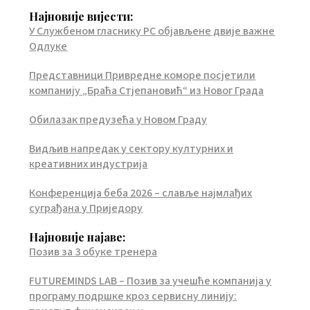
Најновије вијести:
У Службеном гласнику РС објављене двије важне
Одлуке
Представници Привредне коморе посјетили
компанију „Браћа Стјепановић“ из Новог Града
Обилазак предузећа у Новом Граду
Видљив напредак у сектору културних и
креативних индустрија
Конференција беба 2026 – славље најмлађих
суграђана у Приједору
Најновије најаве:
Позив за 3 обуке тренера
FUTUREMINDS LAB – Позив за учешће компанија у
програму подршке кроз сервисну линију: