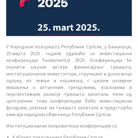
У Народном позоришту Републике Српске, у Бањалуци,
25.марта 2025. године одржаће се инвестициона
конференција Fundamental 2025. Конференција ће
окупити кључне актере финансијског тржишта,
институционалне инвеститоре, стручњаке и доносиоце
одлука, из земље и окружења, с циљем размјене
мишљења о актуелним трендовима, изазовима и
перспективама развоја тржишта капитала. Неке од
централних тема конференције биће инвестициони
фондови, улагање на тржишту капитала и предстојећа
емисија народних обвезница Републике Српске.
Институционални покровитељи конференције су:
Кабинет предсједника Републике Српске