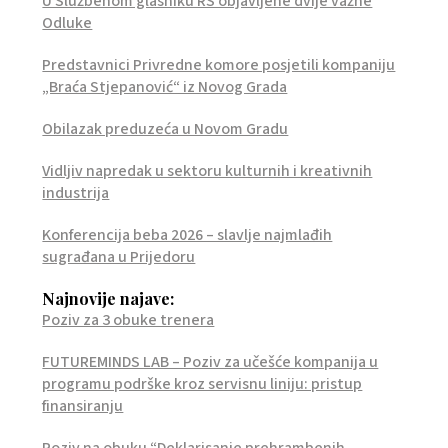
U Službenom glasniku RS objavljene dvije važne
Odluke
Predstavnici Privredne komore posjetili kompaniju
„Braća Stjepanović“ iz Novog Grada
Obilazak preduzeća u Novom Gradu
Vidljiv napredak u sektoru kulturnih i kreativnih
industrija
Konferencija beba 2026 – slavlje najmlađih
sugrađana u Prijedoru
Najnovije najave:
Poziv za 3 obuke trenera
FUTUREMINDS LAB – Poziv za učešće kompanija u
programu podrške kroz servisnu liniju: pristup
finansiranju