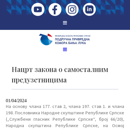
Нацрт закона о самосталним
предузетницима
01/04/2024
На основу члана 177. став 2, члана 197. став 1. и члана
198. Пословника Народне скупштине Републике Српске
(„Службени гласник Републике Српске“, број 66/20),
Народна скупштина Републике Српске, на Осмој