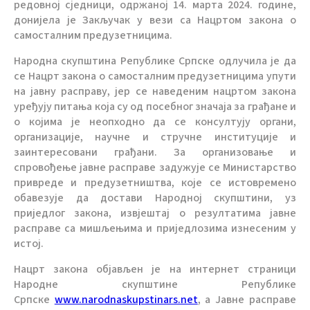
редовној сједници, одржаној 14. марта 2024. године,
донијела је Закључак у вези са Нацртом закона о
самосталним предузетницима.
Народна скупштина Републике Српске одлучила је да
се Нацрт закона о самосталним предузетницима упути
на јавну расправу, јер се наведеним нацртом закона
уређују питања која су од посебног значаја за грађане и
о којима је неопходно да се консултују органи,
организације, научне и стручне институције и
заинтересовани грађани. За организовање и
спровођење јавне расправе задужује се Министарство
привреде и предузетништва, које се истовремено
обавезује да достави Народној скупштини, уз
приједлог закона, извјештај о резултатима јавне
расправе са мишљењима и приједлозима изнесеним у
истој.
Нацрт закона објављен је на интернет страници
Народне скупштине Републике
Српске
www.narodnaskupstinars.net
, а Јавне расправе