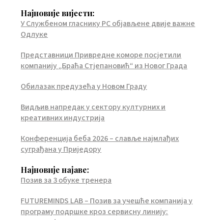
Најновије вијести:
У Службеном гласнику РС објављене двије важне
Одлуке
Представници Привредне коморе посјетили
компанију „Браћа Стјепановић“ из Новог Града
Обилазак предузећа у Новом Граду
Видљив напредак у сектору културних и
креативних индустрија
Конференција беба 2026 – славље најмлађих
суграђана у Приједору
Најновије најаве:
Позив за 3 обуке тренера
FUTUREMINDS LAB – Позив за учешће компанија у
програму подршке кроз сервисну линију: