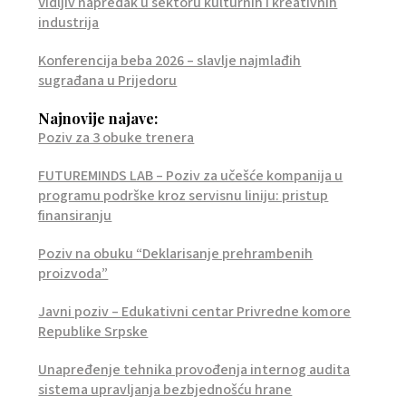
Vidljiv napredak u sektoru kulturnih i kreativnih
industrija
Konferencija beba 2026 – slavlje najmlađih
sugrađana u Prijedoru
Najnovije najave:
Poziv za 3 obuke trenera
FUTUREMINDS LAB – Poziv za učešće kompanija u
programu podrške kroz servisnu liniju: pristup
finansiranju
Poziv na obuku “Deklarisanje prehrambenih
proizvoda”
Javni poziv – Edukativni centar Privredne komore
Republike Srpske
Unapređenje tehnika provođenja internog audita
sistema upravljanja bezbjednošću hrane