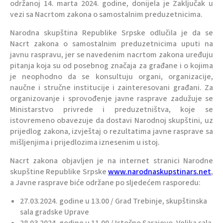
održanoj 14. marta 2024. godine, donijela je Zaključak u
vezi sa Nacrtom zakona o samostalnim preduzetnicima.
Narodna skupština Republike Srpske odlučila je da se
Nacrt zakona o samostalnim preduzetnicima uputi na
javnu raspravu, jer se navedenim nacrtom zakona uređuju
pitanja koja su od posebnog značaja za građane i o kojima
je neophodno da se konsultuju organi, organizacije,
naučne i stručne institucije i zainteresovani građani. Za
organizovanje i sprovođenje javne rasprave zadužuje se
Ministarstvo privrede i preduzetništva, koje se
istovremeno obavezuje da dostavi Narodnoj skupštini, uz
prijedlog zakona, izvještaj o rezultatima javne rasprave sa
mišljenjima i prijedlozima iznesenim u istoj.
Nacrt zakona objavljen je na internet stranici Narodne
skupštine Republike Srpske
www.narodnaskupstinars.net
,
a Javne rasprave biće održane po sljedećem rasporedu:
27.03.2024. godine u 13.00 / Grad Trebinje, skupštinska
sala gradske Uprave