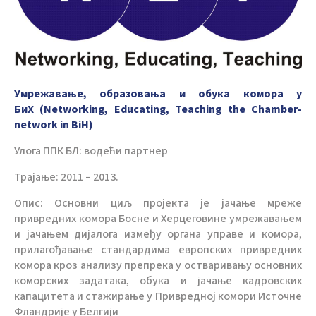
Умрежавање, образовања и обука комора у
БиХ (Networking, Educating, Teaching the Chamber-
network in BiH)
Улога ППК БЛ: водећи партнер
Трајање: 2011 – 2013.
Опис: Основни циљ пројекта је јачање мреже
привредних комора Босне и Херцеговине умрежавањем
и јачањем дијалога између органа управе и комора,
прилагођавање стандардима европских привредних
комора кроз анализу препрека у остваривању основних
коморских задатака, обука и јачање кадровских
капацитета и стажирање у Привредној комори Источне
Фландрије у Белгији