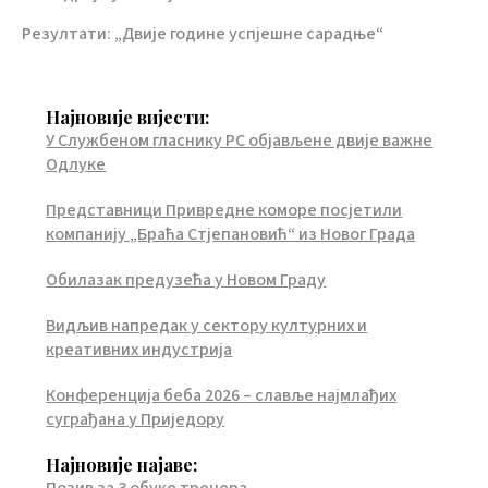
Резултати: „Двије године успјешне сарадње“
Најновије вијести:
У Службеном гласнику РС објављене двије важне
Одлуке
Представници Привредне коморе посјетили
компанију „Браћа Стјепановић“ из Новог Града
Обилазак предузећа у Новом Граду
Видљив напредак у сектору културних и
креативних индустрија
Конференција беба 2026 – славље најмлађих
суграђана у Приједору
Најновије најаве: