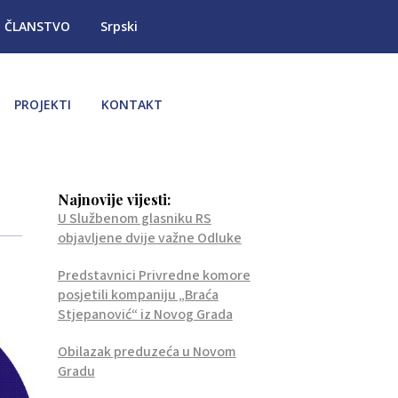
ČLANSTVO
Srpski
PROJEKTI
KONTAKT
Najnovije vijesti:
U Službenom glasniku RS
objavljene dvije važne Odluke
Predstavnici Privredne komore
posjetili kompaniju „Braća
Stjepanović“ iz Novog Grada
Obilazak preduzeća u Novom
Gradu