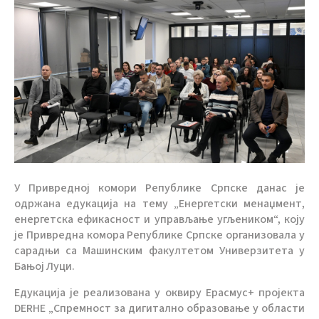
У Привредној комори Републике Српске данас је
одржана едукација на тему „Енергетски менаџмент,
енергетска ефикасност и управљање угљеником“, коју
је Привредна комора Републике Српске организовала у
сарадњи са Машинским факултетом Универзитета у
Бањој Луци.
Едукација је реализована у оквиру Ерасмус+ пројекта
DERHE „Спремност за дигитално образовање у области