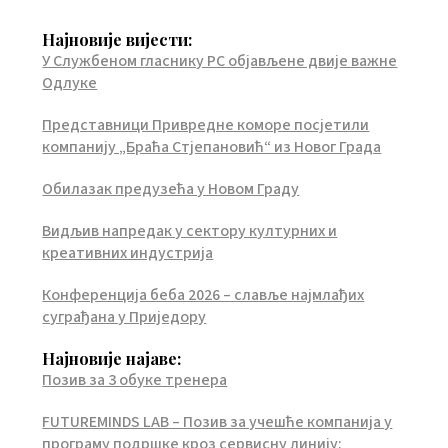
Најновије вијести:
У Службеном гласнику РС објављене двије важне
Одлуке
Представници Привредне коморе посјетили
компанију „Браћа Стјепановић“ из Новог Града
Обилазак предузећа у Новом Граду
Видљив напредак у сектору културних и
креативних индустрија
Конференција беба 2026 – славље најмлађих
суграђана у Приједору
Најновије најаве:
Позив за 3 обуке тренера
FUTUREMINDS LAB – Позив за учешће компанија у
програму подршке кроз сервисну линију: