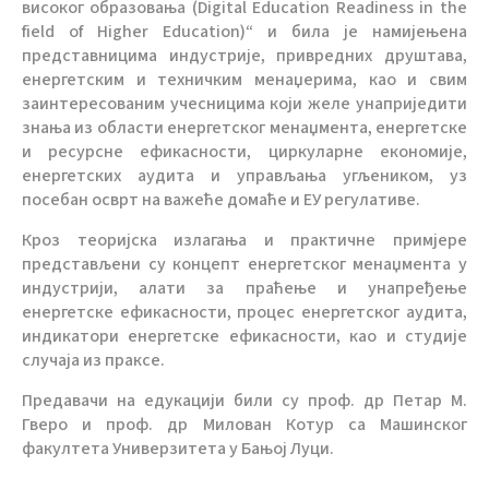
високог образовања (Digital Education Readiness in the
field of Higher Education)“ и била је намијењена
представницима индустрије, привредних друштава,
енергетским и техничким менаџерима, као и свим
заинтересованим учесницима који желе унаприједити
знања из области енергетског менаџмента, енергетске
и ресурсне ефикасности, циркуларне економије,
енергетских аудита и управљања угљеником, уз
посебан осврт на важеће домаће и ЕУ регулативе.
Кроз теоријска излагања и практичне примјере
представљени су концепт енергетског менаџмента у
индустрији, алати за праћење и унапређење
енергетске ефикасности, процес енергетског аудита,
индикатори енергетске ефикасности, као и студије
случаја из праксе.
Предавачи на едукацији били су проф. др Петар М.
Гверо и проф. др Милован Котур са Машинског
факултета Универзитета у Бањој Луци.