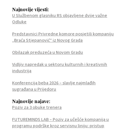
Najnovije vijesti:
U Službenom glasniku RS objavljene dvije važne
Odluke
Predstavnici Privredne komore posjetili kompaniju
„Braća Stjepanović“ iz Novog Grada
Obilazak preduzeća u Novom Gradu
Vidljiv napredak u sektoru kulturnih i kreativnih
industrija
Konferencija beba 2026 – slavlje najmlađih
sugrađana u Prijedoru
Najnovije najave:
Poziv za 3 obuke trenera
FUTUREMINDS LAB – Poziv za učešće kompanija u
programu podrške kroz servisnu liniju: pristup