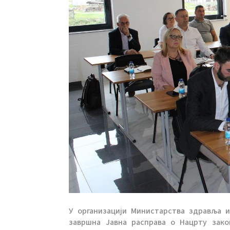
У организацији Министарства здравља 
завршна Јавна расправа о Нацрту зак