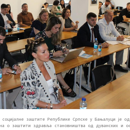
и социјалне заштите Републике Српске у Бањалуци је о
она о заштити здравља становништва од дуванских и о