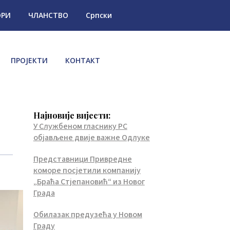
ОРИ
ЧЛАНСТВО
Српски
ПРОЈЕКТИ
КОНТАКТ
Најновије вијести:
У Службеном гласнику РС
објављене двије важне Одлуке
Представници Привредне
коморе посјетили компанију
„Браћа Стјепановић“ из Новог
Града
Обилазак предузећа у Новом
Граду