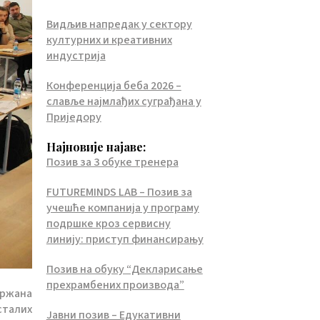
Видљив напредак у сектору
културних и креативних
индустрија
Конференција беба 2026 –
славље најмлађих суграђана у
Приједору
Најновије најаве:
Позив за 3 обуке тренера
FUTUREMINDS LAB – Позив за
учешће компанија у програму
подршке кроз сервисну
линију: приступ финансирању
Позив на обуку “Декларисање
прехрамбених производа”
држана
сталих
Јавни позив – Едукативни