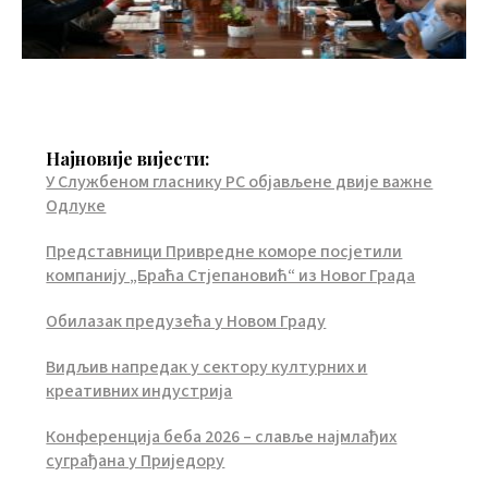
Најновије вијести:
У Службеном гласнику РС објављене двије важне
Одлуке
Представници Привредне коморе посјетили
компанију „Браћа Стјепановић“ из Новог Града
Обилазак предузећа у Новом Граду
Видљив напредак у сектору културних и
креативних индустрија
Конференција беба 2026 – славље најмлађих
суграђана у Приједору