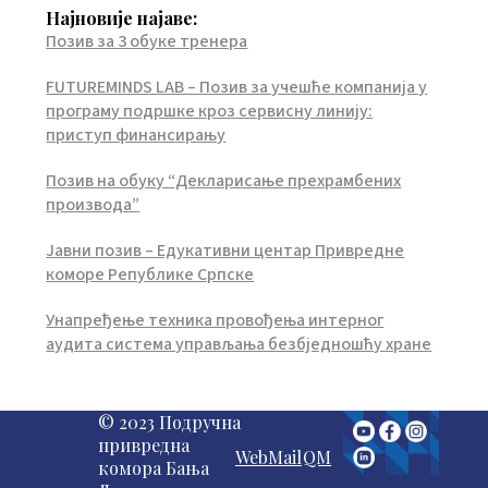
Најновије најаве:
Позив за 3 обуке тренера
FUTUREMINDS LAB – Позив за учешће компанија у
програму подршке кроз сервисну линију:
приступ финансирању
Позив на обуку “Декларисање прехрамбених
производа”
Јавни позив – Едукативни центар Привредне
коморе Републике Српске
Унапређење техника провођења интерног
аудита система управљања безбједношћу хране
© 2023 Подручна
привредна
WebMail
QM
комора Бања