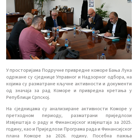
У просторијама Подручне привредне коморе Бања Лука
одржане су сједнице Управног и Надзорног одбора, на
којима су разматране кључне активности и документи
од значаја за рад Коморе и привредна кретања у
Републици Српској.
На сједницама су анализиране активности Коморе у
претходном периоду, разматрани приједлози
Извјештаја о раду и Финансијског извјештаја за 2025.
годину, као и Приједлози Програма рада и Финансијског
плана Коморе за 2026. годину. Посебна пажња