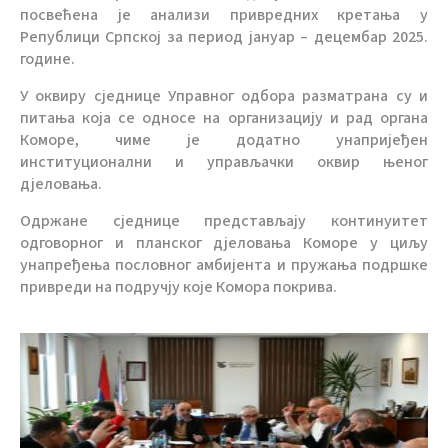
посвећена је анализи привредних кретања у
Републици Српској за период јануар – децембар 2025.
године.
У оквиру сједнице Управног одбора разматрана су и
питања која се односе на организацију и рад органа
Коморе, чиме је додатно унапријеђен
институционални и управљачки оквир њеног
дјеловања.
Одржане сједнице представљају континуитет
одговорног и планског дјеловања Коморе у циљу
унапређења пословног амбијента и пружања подршке
привреди на подручју које Комора покрива.