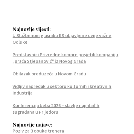
Najnovije vijesti:
U Službenom glasniku RS objavljene dvije važne
Odluke
Predstavnici Privredne komore posjetili kompaniju
„Braća Stjepanović“ iz Novog Grada
Obilazak preduzeća u Novom Gradu
Vidljiv napredak u sektoru kulturnih i kreativnih
industrija
Konferencija beba 2026 – slavlje najmlađih
sugrađana u Prijedoru
Najnovije najave:
Poziv za 3 obuke trenera